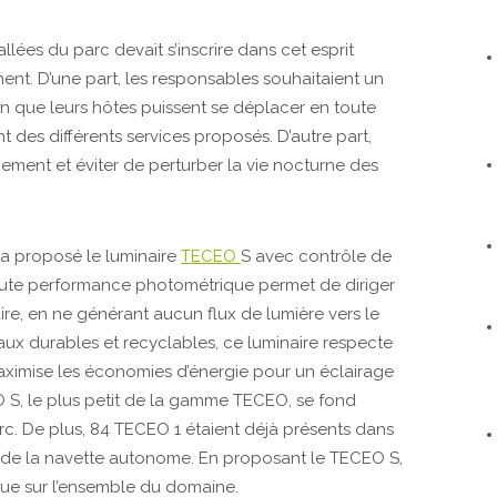
llées du parc devait s’inscrire dans cet esprit
ment. D’une part, les responsables souhaitaient un
afin que leurs hôtes puissent se déplacer en toute
t des différents services proposés. D’autre part,
nement et éviter de perturber la vie nocturne des
 a proposé le luminaire
TECEO
S avec contrôle de
 haute performance photométrique permet de diriger
ire, en ne générant aucun flux de lumière vers le
ux durables et recyclables, ce luminaire respecte
maximise les économies d’énergie pour un éclairage
 S, le plus petit de la gamme TECEO, se fond
c. De plus, 84 TECEO 1 étaient déjà présents dans
cé de la navette autonome. En proposant le TECEO S,
que sur l’ensemble du domaine.