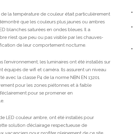
x de la température de couleur était particulièrement
 démontré que les couleurs plus jaunes ou ambres
LED blanches saturées en ondes bleues. Il a
e n’est que peu ou pas visible par les chauves-
ification de leur comportement nocturne.
 l’environnement, les luminaires ont été installés sur
 équipés de wifi et caméra. Ils assurent un niveau
té avec la classe P4 de la norme NBN EN 13201.
irement pour les zones piétonnes et à faible
 d’éclairement pour se promener en
le.
de LED couleur ambre, ont été installés pour
ette solution d’éclairage respectueuse de
aux vacanciers pour profiter pleinement de ce site