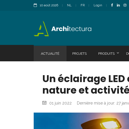
10 août 2026
NL
FR
Login
ACTUALITÉ
PROJETS
PRODUITS
D
Un éclairage LED
nature et activité
01 juin 2022
Dernière mise à jour: 27 jan