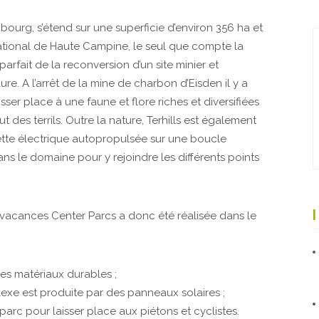
bourg, s’étend sur une superficie d’environ 356 ha et
ational de Haute Campine, le seul que compte la
arfait de la reconversion d’un site minier et
re. A l’arrêt de la mine de charbon d’Eisden il y a
isser place à une faune et flore riches et diversifiées
t des terrils. Outre la nature, Terhills est également
vette électrique autopropulsée sur une boucle
ans le domaine pour y rejoindre les différents points
vacances Center Parcs a donc été réalisée dans le
es matériaux durables ;
exe est produite par des panneaux solaires ;
 parc pour laisser place aux piétons et cyclistes.