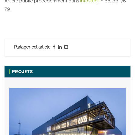
Article publié précédemment dans
Infosteel
, n°68, pp. 76-
79.
Partager cet article
PROJETS