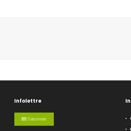
Infolettre
I
S'abonner