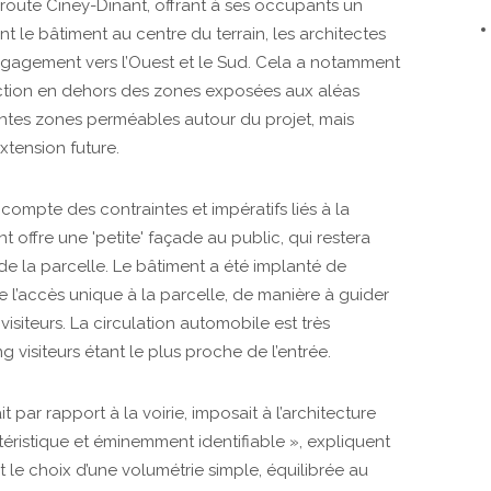
 route Ciney-Dinant, offrant à ses occupants un
 le bâtiment au centre du terrain, les architectes
égagement vers l’Ouest et le Sud. Cela a notamment
ction en dehors des zones exposées aux aléas
ntes zones perméables autour du projet, mais
xtension future.
compte des contraintes et impératifs liés à la
ent offre une 'petite' façade au public, qui restera
e la parcelle. Le bâtiment a été implanté de
e l’accès unique à la parcelle, de manière à guider
visiteurs. La circulation automobile est très
 visiteurs étant le plus proche de l’entrée.
 par rapport à la voirie, imposait à l’architecture
ctéristique et éminemment identifiable », expliquent
it le choix d’une volumétrie simple, équilibrée au