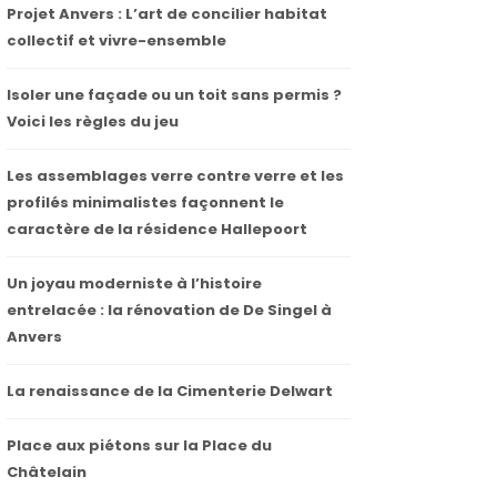
Projet Anvers : L’art de concilier habitat
collectif et vivre-ensemble
Isoler une façade ou un toit sans permis ?
Voici les règles du jeu
Les assemblages verre contre verre et les
profilés minimalistes façonnent le
caractère de la résidence Hallepoort
Un joyau moderniste à l’histoire
entrelacée : la rénovation de De Singel à
Anvers
La renaissance de la Cimenterie Delwart
Place aux piétons sur la Place du
Châtelain