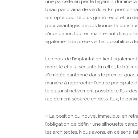
une parcelle en pente légère, il domine la
beau panorama de verdure. En positionnant
ont opté pour le plus grand recul et un d
pour avantages de positionner la constru
d’inondation tout en maintenant d’importa
également de préserver les possibilités d’e
Le choix de l’implantation tient également 
mobilité et à la sécurité. En effet, le bâtim
d’emblée cantonné dans le premier quart d
manière à rapprocher l’entrée principale d
le plus instinctivement possible le flux des 
rapidement séparée en deux flux, le parking
« La position du nouvel immeuble, en retrait
l’obligation de définir une silhouette cara
les architectes. Nous avons, en ce sens, fa