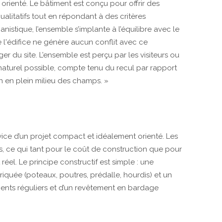
orienté. Le bâtiment est conçu pour offrir des
qualitatifs tout en répondant à des critères
nistique, l’ensemble s’implante à l’équilibre avec le
e l'édifice ne génère aucun conflit avec ce
er du site. L’ensemble est perçu par les visiteurs ou
naturel possible, compte tenu du recul par rapport
on en plein milieu des champs. »
rvice d’un projet compact et idéalement orienté. Les
s, ce qui tant pour le coût de construction que pour
 réel. Le principe constructif est simple : une
iquée (poteaux, poutres, prédalle, hourdis) et un
ents réguliers et d’un revêtement en bardage