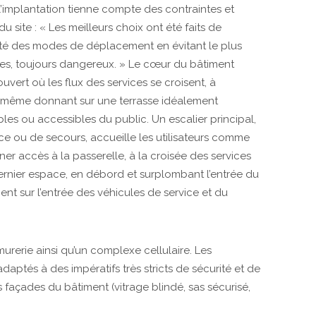
e l’implantation tienne compte des contraintes et
 du site : « Les meilleurs choix ont été faits de
rité des modes de déplacement en évitant le plus
bles, toujours dangereux. » Le cœur du bâtiment
uvert où les flux des services se croisent, à
lui-même donnant sur une terrasse idéalement
bles ou accessibles du public. Un escalier principal,
vice ou de secours, accueille les utilisateurs comme
ner accès à la passerelle, à la croisée des services
dernier espace, en débord et surplombant l’entrée du
ent sur l’entrée des véhicules de service et du
urerie ainsi qu’un complexe cellulaire. Les
aptés à des impératifs très stricts de sécurité et de
façades du bâtiment (vitrage blindé, sas sécurisé,