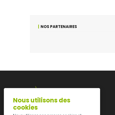
NOS PARTENAIRES
Nous utilisons des
Lazarijstraat 168
cookies
3500 Hasselt
info@architectura.be