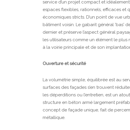
service d’un projet compact et idéalement 
espaces flexibles, rationnels, efficaces et 
économiques stricts. D’un point de vue urba
bâtiment voisin. Le gabarit général 'bas' d
dernier et préserve l’aspect général paysag
les utilisateurs comme un élément le plus 
à la voirie principale et de son implantati
Ouverture et sécurité
La volumétrie simple, équilibrée est au se
surfaces des façades s’en trouvent réduite
les déperditions ou l’entretien, est un atout
structure en béton armé largement préfabr
concept de façade unique, fait de percem
métallique.