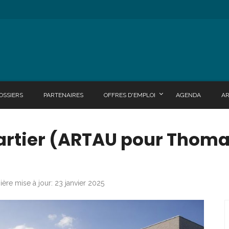
OSSIERS
PARTENAIRES
OFFRES D'EMPLOI
AGENDA
A
rtier (ARTAU pour Thomas
ière mise à jour: 23 janvier 2025