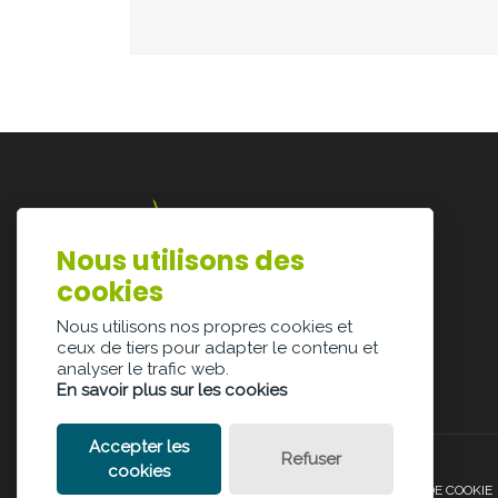
Nous utilisons des
Lazarijstraat 168
cookies
3500 Hasselt
info@architectura.be
Nous utilisons nos propres cookies et
ceux de tiers pour adapter le contenu et
analyser le trafic web.
En savoir plus sur les cookies
Accepter les
Refuser
cookies
POLITIQUE DE CONFIDENTIALITÉ
POLITIQUE DE COOKIE