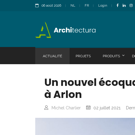
06 août 2026
NL
FR
Login
ACTUALITÉ
PROJETS
PRODUITS
D
Un nouvel écoqua
à Arlon
Michel Charlier
02 juillet 2021
Dern