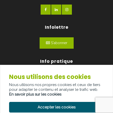
Infolettre
S'abonner
Info pratique
Nous utilisons des cookies
Qui sommes-nous?
Nous utilisons nos propres cookies et ceux de tiers
Publicité
pour adapter le contenu et analyser le trafic web.
En savoir plus sur les cookies
Contact
Accepter les cookies