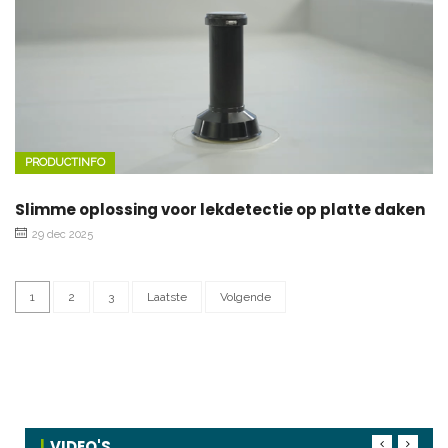
PRODUCTINFO
Slimme oplossing voor lekdetectie op platte daken
29 dec 2025
1
2
3
Laatste
Volgende
VIDEO'S