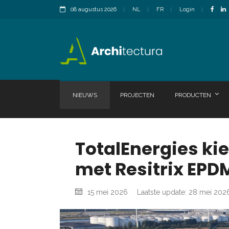
08 augustus 2026
NL
FR
Login
NIEUWS
PROJECTEN
PRODUCTEN
TotalEnergies ki
met Resitrix EPD
15 mei 2026
Laatste update: 28 mei 202