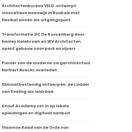
Architectenbureau VELD. ontwerpt
innovatieve woonwijk in Roubaix met
flexibel wonen als uitgangspunt
Transformatie GC De Roosenberg door
Henley Halebrown en WV Architecten
opent gebouw naar park en vijvers
Pionier van de moderne zorgarchitectuur
Norbert Boeckx overleden
Klimaatbestendig ontwerpen: de Ladder
van Koeling als leidraad
Knauf Academy zet in op lokale
opleidingen en digitaal aanbod
Vlaamse Raad van de Orde van