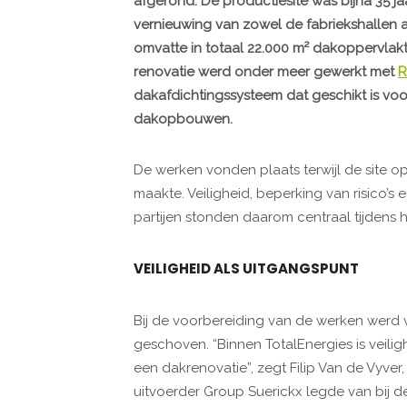
afgerond. De productiesite was bijna 35 
vernieuwing van zowel de fabriekshallen a
omvatte in totaal 22.000 m² dakoppervlakt
renovatie werd onder meer gewerkt met
R
dakafdichtingssysteem dat geschikt is vo
dakopbouwen.
De werken vonden plaats terwijl de site op
maakte. Veiligheid, beperking van risico’s
partijen stonden daarom centraal tijdens 
VEILIGHEID ALS UITGANGSPUNT
Bij de voorbereiding van de werken werd ve
geschoven. “Binnen TotalEnergies is veilig
een dakrenovatie”, zegt Filip Van de Vyver
uitvoerder Group Suerickx legde van bij de