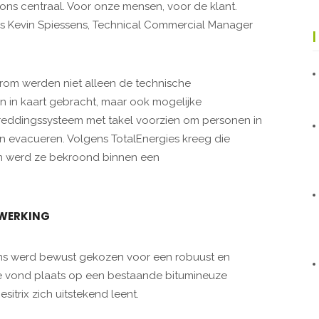
 ons centraal. Voor onze mensen, voor de klant.
us Kevin Spiessens, Technical Commercial Manager
rom werden niet alleen de technische
in kaart gebracht, maar ook mogelijke
reddingssysteem met takel voorzien om personen in
n evacueren. Volgens TotalEnergies kreeg die
en werd ze bekroond binnen een
WERKING
ons werd bewust gekozen voor een robuust en
e vond plaats op een bestaande bitumineuze
itrix zich uitstekend leent.