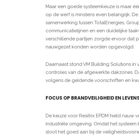
Maar een goede systeemkeuze is maar één 
op de werf is minstens even belangrijk. 
samenwerking tussen TotalEnergies, Group 
communicatielijnen en een duidelijke taak
verschillende partijen zorgde ervoor dat
nauwgezet konden worden opgevolgd.
Daarnaast stond VM Building Solutions in 
controles van de afgewerkte dakzones. Da
volgens de geldende voorschriften en kwa
FOCUS OP BRANDVEILIGHEID EN LEVE
De keuze voor Resitrix EPDM hield nauw v
industriële omgeving. Omdat het systeem 
sloot het goed aan bij de veiligheidsvoor