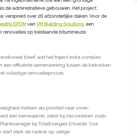
jaar na ingebruikname toe aan een grondige
ls de administratieve gebouwen. Het project
e, verspreid over 26 afzonderlijke daken. Voor de
esitrix EPDM
van
VM Building Solutions
, een
or renovaties op bestaande bitumineuze
erationeel bleef, wat het traject extra complex
 en een efficiënte samenwerking tussen de betrokken
het volledige renovatieproces.
iligheid meteen als prioriteit naar voren
heid een kernwaarde, zeker bij risicowerken zoals
, Plantmanager bij TotalEnergies Ertvelde. Ook
 start sterk de nadruk op veilige