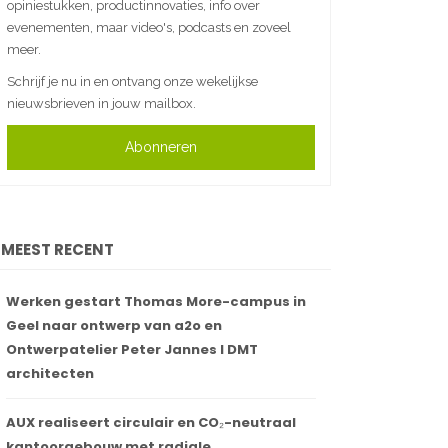
opiniestukken, productinnovaties, info over
evenementen, maar video's, podcasts en zoveel
meer.
Schrijf je nu in en ontvang onze wekelijkse
nieuwsbrieven in jouw mailbox.
Abonneren
MEEST RECENT
Werken gestart Thomas More-campus in
Geel naar ontwerp van a2o en
Ontwerpatelier Peter Jannes I DMT
architecten
AUX realiseert circulair en CO₂-neutraal
kantoorgebouw met radiale