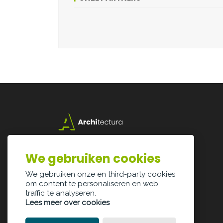
Lazarijstraat 168
3500 Hasselt
We gebruiken cookies
info@architectura.be
We gebruiken onze en third-party cookies
om content te personaliseren en web
traffic te analyseren.
Lees meer over cookies