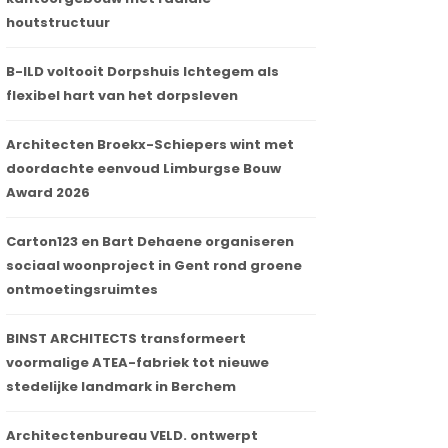
houtstructuur
B-ILD voltooit Dorpshuis Ichtegem als
flexibel hart van het dorpsleven
Architecten Broekx-Schiepers wint met
doordachte eenvoud Limburgse Bouw
Award 2026
Carton123 en Bart Dehaene organiseren
sociaal woonproject in Gent rond groene
ontmoetingsruimtes
BINST ARCHITECTS transformeert
voormalige ATEA-fabriek tot nieuwe
stedelijke landmark in Berchem
Architectenbureau VELD. ontwerpt