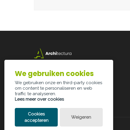
Lazarijstraat 168
3500 Hasselt
We gebruiken cookies
info@architectura.be
We gebruiken onze en third-party cookies
om content te personaliseren en web
traffic te analyseren.
Lees meer over cookies
Cookies
Weigeren
accepteren