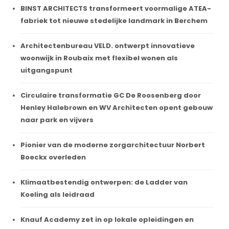
BINST ARCHITECTS transformeert voormalige ATEA-
fabriek tot nieuwe stedelijke landmark in Berchem
Architectenbureau VELD. ontwerpt innovatieve
woonwijk in Roubaix met flexibel wonen als
uitgangspunt
Circulaire transformatie GC De Roosenberg door
Henley Halebrown en WV Architecten opent gebouw
naar park en vijvers
Pionier van de moderne zorgarchitectuur Norbert
Boeckx overleden
Klimaatbestendig ontwerpen: de Ladder van
Koeling als leidraad
Knauf Academy zet in op lokale opleidingen en