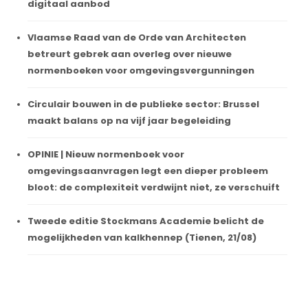
digitaal aanbod
Vlaamse Raad van de Orde van Architecten
betreurt gebrek aan overleg over nieuwe
normenboeken voor omgevingsvergunningen
Circulair bouwen in de publieke sector: Brussel
maakt balans op na vijf jaar begeleiding
OPINIE | Nieuw normenboek voor
omgevingsaanvragen legt een dieper probleem
bloot: de complexiteit verdwijnt niet, ze verschuift
Tweede editie Stockmans Academie belicht de
mogelijkheden van kalkhennep (Tienen, 21/08)