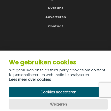
Over ons
Adverteren
Contact
PRIVACY POLICY
COOKIE POLICY
LEGAL DISCLAIMER
We gebruiken cookies
© Copyright Palindroom 2026
We gebruiken onze en third-party cookies om content
te personaliseren en web traffic te analyseren.
Lees meer over cookies
Cookies accepteren
Weigeren