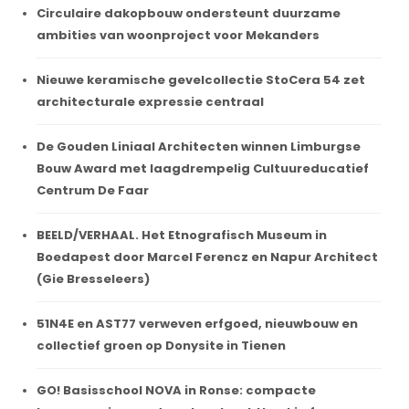
Circulaire dakopbouw ondersteunt duurzame
ambities van woonproject voor Mekanders
Nieuwe keramische gevelcollectie StoCera 54 zet
architecturale expressie centraal
De Gouden Liniaal Architecten winnen Limburgse
Bouw Award met laagdrempelig Cultuureducatief
Centrum De Faar
BEELD/VERHAAL. Het Etnografisch Museum in
Boedapest door Marcel Ferencz en Napur Architect
(Gie Bresseleers)
51N4E en AST77 verweven erfgoed, nieuwbouw en
collectief groen op Donysite in Tienen
GO! Basisschool NOVA in Ronse: compacte