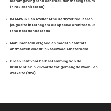
leeromgeving rond centraal, achthoekig forum
(KRAS architecten)
RAAMWERK en Atelier Arne Deruyter realiseren
jeugdsite in Eernegem als speelse architectuur
rond bestaande loods
Monumentaal erfgoed en modern comfort
ontmoeten elkaar in Rosewood Amsterdam
Groen licht voor herbestemming van de
Kruitfabriek in Vilvoorde tot gemengde woon- en
werksite (a2o)