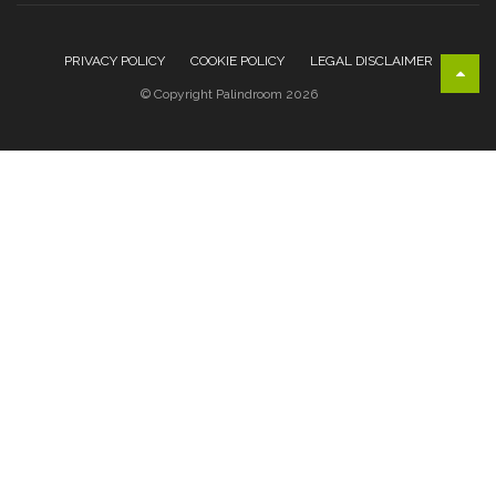
PRIVACY POLICY
COOKIE POLICY
LEGAL DISCLAIMER
© Copyright Palindroom 2026