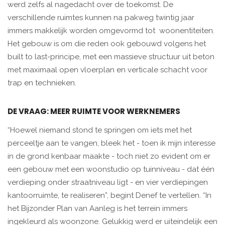
werd zelfs al nagedacht over de toekomst. De
verschillende ruimtes kunnen na pakweg twintig jaar
immers makkelijk worden omgevormd tot woonentiteiten.
Het gebouw is om die reden ook gebouwd volgens het
built to last-principe, met een massieve structuur uit beton
met maximaal open vloerplan en verticale schacht voor
trap en technieken.
DE VRAAG: MEER RUIMTE VOOR WERKNEMERS
“Hoewel niemand stond te springen om iets met het
perceeltje aan te vangen, bleek het - toen ik mijn interesse
in de grond kenbaar maakte - toch niet zo evident om er
een gebouw met een woonstudio op tuinniveau - dat één
verdieping onder straatniveau ligt - en vier verdiepingen
kantoorruimte, te realiseren”, begint Denef te vertellen. “In
het Bijzonder Plan van Aanleg is het terrein immers
ingekleurd als woonzone. Gelukkig werd er uiteindelijk een