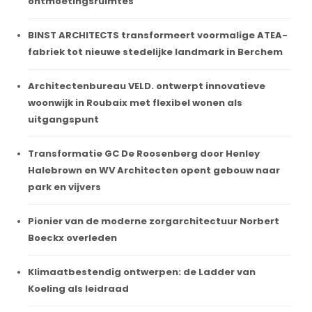
ontmoetingsruimtes
BINST ARCHITECTS transformeert voormalige ATEA-
fabriek tot nieuwe stedelijke landmark in Berchem
Architectenbureau VELD. ontwerpt innovatieve
woonwijk in Roubaix met flexibel wonen als
uitgangspunt
Transformatie GC De Roosenberg door Henley
Halebrown en WV Architecten opent gebouw naar
park en vijvers
Pionier van de moderne zorgarchitectuur Norbert
Boeckx overleden
Klimaatbestendig ontwerpen: de Ladder van
Koeling als leidraad