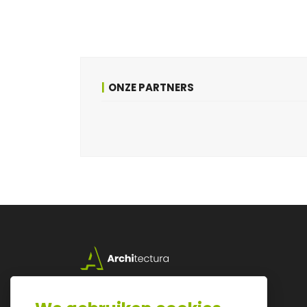
ONZE PARTNERS
Lazarijstraat 168
3500 Hasselt