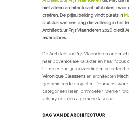
Architectuur Prijs Vlaanderen
uit. Met die n
niet alleen architecturaal uitblinken, ma
creëren. De prijsuitreiking vindt plaats in
Mu
sluitstuk van een dag die volledig in het t
Architectuur Prijs Vlaanderen 2026 biedt A
awardshow.
De Architectuur Prijs Vlaanderen ondersch
haar bovenlokale karakter en haar focus 
Uit meer dan 300 inzendingen selecteert 
Véronique Claessens
en architecten
Mecht
genomineerde projecten. Daarnaast worden 
categorieën leren, ontmoeten, werken, wo
vakjury ook één algemene laureaat.
DAG VAN DE ARCHITECTUUR