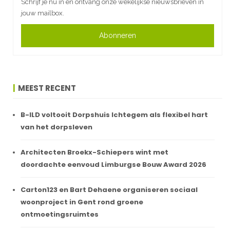
Schrijf je nu in en ontvang onze wekelijkse nieuwsbrieven in
jouw mailbox.
Abonneren
MEEST RECENT
B-ILD voltooit Dorpshuis Ichtegem als flexibel hart
van het dorpsleven
Architecten Broekx-Schiepers wint met
doordachte eenvoud Limburgse Bouw Award 2026
Carton123 en Bart Dehaene organiseren sociaal
woonproject in Gent rond groene
ontmoetingsruimtes