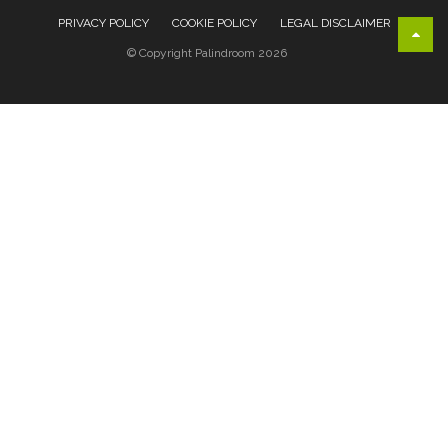
PRIVACY POLICY
COOKIE POLICY
LEGAL DISCLAIMER
© Copyright Palindroom 2026