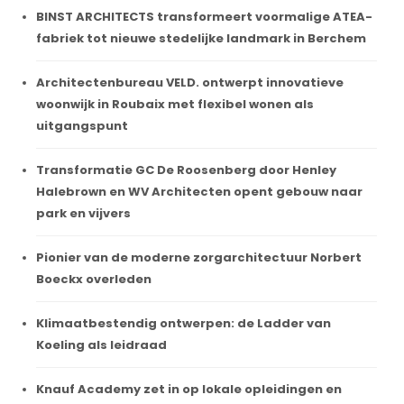
BINST ARCHITECTS transformeert voormalige ATEA-
fabriek tot nieuwe stedelijke landmark in Berchem
Architectenbureau VELD. ontwerpt innovatieve
woonwijk in Roubaix met flexibel wonen als
uitgangspunt
Transformatie GC De Roosenberg door Henley
Halebrown en WV Architecten opent gebouw naar
park en vijvers
Pionier van de moderne zorgarchitectuur Norbert
Boeckx overleden
Klimaatbestendig ontwerpen: de Ladder van
Koeling als leidraad
Knauf Academy zet in op lokale opleidingen en