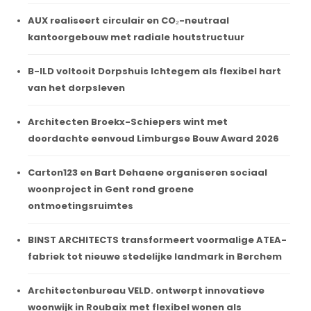
AUX realiseert circulair en CO₂-neutraal
kantoorgebouw met radiale houtstructuur
B-ILD voltooit Dorpshuis Ichtegem als flexibel hart
van het dorpsleven
Architecten Broekx-Schiepers wint met
doordachte eenvoud Limburgse Bouw Award 2026
Carton123 en Bart Dehaene organiseren sociaal
woonproject in Gent rond groene
ontmoetingsruimtes
BINST ARCHITECTS transformeert voormalige ATEA-
fabriek tot nieuwe stedelijke landmark in Berchem
Architectenbureau VELD. ontwerpt innovatieve
woonwijk in Roubaix met flexibel wonen als