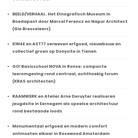
BEELD/VERHAAL. Het Etnografisch Museum in
Boedapest door Marcel Ferencz en Napur Architect
(Gie Bresseleers)
51N4E en AST77 verweven erfgoed, nieuwbouw en
collectief groen op Donysite in Tienen
GO! Basisschool NOVA in Ronse: compacte
leeromgeving rond centraal, achthoekig forum
(KRAS architecten)
RAAMWERK en Atelier Arne Deruyter realiseren
jeugdsite in Eernegem als speelse architectuur
rond bestaande loods
Monumentaal erfgoed en modern comfort
ontmoeten elkaar in Rosewood Amsterdam