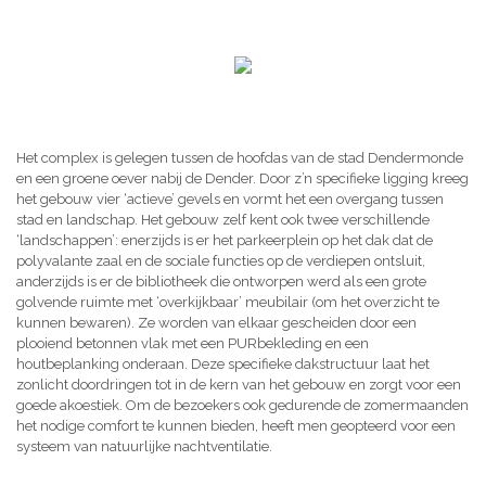
Het complex is gelegen tussen de hoofdas van de stad Dendermonde
en een groene oever nabij de Dender. Door z’n specifieke ligging kreeg
het gebouw vier ‘actieve’ gevels en vormt het een overgang tussen
stad en landschap. Het gebouw zelf kent ook twee verschillende
‘landschappen’: enerzijds is er het parkeerplein op het dak dat de
polyvalante zaal en de sociale functies op de verdiepen ontsluit,
anderzijds is er de bibliotheek die ontworpen werd als een grote
golvende ruimte met ‘overkijkbaar’ meubilair (om het overzicht te
kunnen bewaren). Ze worden van elkaar gescheiden door een
plooiend betonnen vlak met een PURbekleding en een
houtbeplanking onderaan. Deze specifieke dakstructuur laat het
zonlicht doordringen tot in de kern van het gebouw en zorgt voor een
goede akoestiek. Om de bezoekers ook gedurende de zomermaanden
het nodige comfort te kunnen bieden, heeft men geopteerd voor een
systeem van natuurlijke nachtventilatie.