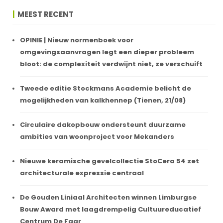
MEEST RECENT
OPINIE | Nieuw normenboek voor
omgevingsaanvragen legt een dieper probleem
bloot: de complexiteit verdwijnt niet, ze verschuift
Tweede editie Stockmans Academie belicht de
mogelijkheden van kalkhennep (Tienen, 21/08)
Circulaire dakopbouw ondersteunt duurzame
ambities van woonproject voor Mekanders
Nieuwe keramische gevelcollectie StoCera 54 zet
architecturale expressie centraal
De Gouden Liniaal Architecten winnen Limburgse
Bouw Award met laagdrempelig Cultuureducatief
Centrum De Faar