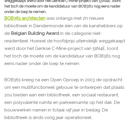
weggekaapt werd door het Genkse C-Mine-project van 51N4E, loont
het toch de moeite om de kandidatuur van BOB361 nog eens nader
onder de loep te nemen.
BOB361 architecten
was onlangs met z’n nieuwe
bibliotheek in Dendermonde één van de kanshebbers op
de
Belgian Building Award
in de categorie niet-
residentieel. Hoewel de hoofdprijs uiteindelijk weggekaapt
werd door het Genkse C-Mine-project van 51N4E, loont
het toch de moeite om de kandidatuur van BOB361 nog
eens nader onder de loep te nemen.
BOB361 kreeg na een Open Oproep in 2003 de opdracht
om een multifunctioneel gebouw te ontwerpen dat plaats
zou bieden aan een bibliotheek, een sociaal restaurant,
een polyvalente ruimte en parkeerruimte op het dak. De
bouwwerken namen in totaal vijf jaar in beslag. De
bibliotheek is sinds vorig jaar operationeel.