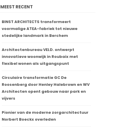
MEEST RECENT
BINST ARCHITECTS transformeert
voormalige ATEA-fabriek tot nieuwe
stedelijke landmark in Berchem
Architectenbureau VELD. ontwerpt
innovatieve woonwijk in Roubaix met
flexibel wonen als uitgangspunt
Circulaire transformatie GC De
Roosenberg door Henley Halebrown en WV
Architecten opent gebouw naar park en
vijvers
Pionier van de moderne zorgarchitectuur
Norbert Boeckx overleden