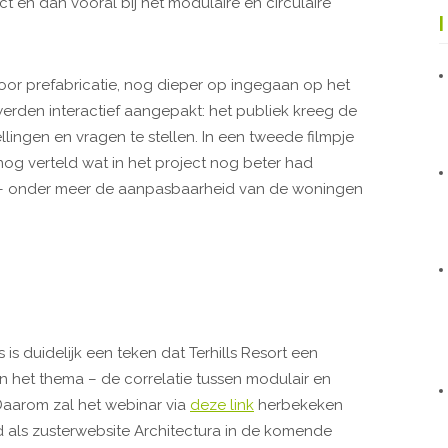
ect en dan vooral bij het modulaire en circulaire
or prefabricatie, nog dieper op ingegaan op het
erden interactief aangepakt: het publiek kreeg de
llingen en vragen te stellen. In een tweede filmpje
og verteld wat in het project nog beter had
n – onder meer de aanpasbaarheid van de woningen
is duidelijk een teken dat Terhills Resort een
en het thema – de correlatie tussen modulair en
Daarom zal het webinar via
deze link
herbekeken
 als zusterwebsite Architectura in de komende