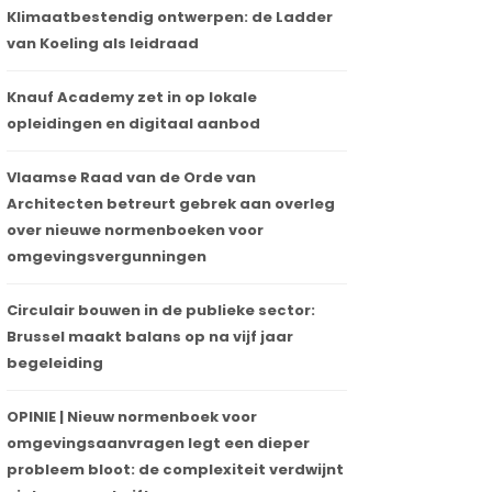
Klimaatbestendig ontwerpen: de Ladder
van Koeling als leidraad
Knauf Academy zet in op lokale
opleidingen en digitaal aanbod
Vlaamse Raad van de Orde van
Architecten betreurt gebrek aan overleg
over nieuwe normenboeken voor
omgevingsvergunningen
Circulair bouwen in de publieke sector:
Brussel maakt balans op na vijf jaar
begeleiding
OPINIE | Nieuw normenboek voor
omgevingsaanvragen legt een dieper
probleem bloot: de complexiteit verdwijnt