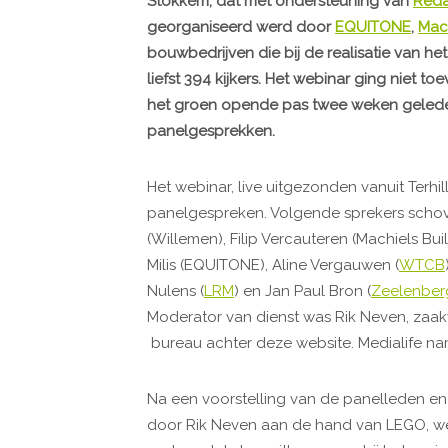
Stokkem, dat met ondersteuning van
Reda
georganiseerd werd door
EQUITONE
,
Mach
bouwbedrijven die bij de realisatie van h
liefst 394 kijkers. Het webinar ging niet 
het groen opende pas twee weken geleden
panelgesprekken.
Het webinar, live uitgezonden vanuit Terh
panelgespreken. Volgende sprekers schov
(Willemen), Filip Vercauteren (Machiels Bui
Milis (EQUITONE), Aline Vergauwen (
WTCB
Nulens (
LRM
) en Jan Paul Bron (
Zeelenberg
Moderator van dienst was Rik Neven, zaa
bureau achter deze website. Medialife na
Na een voorstelling van de panelleden en 
door Rik Neven aan de hand van LEGO, we