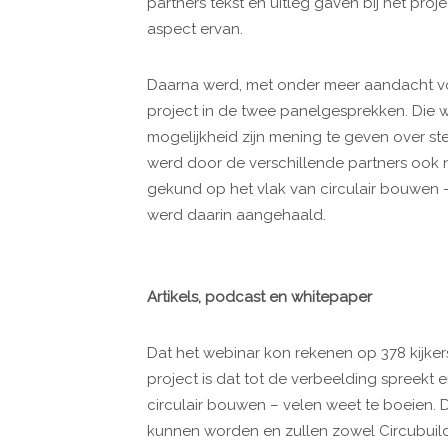
partners tekst en uitleg gaven bij het proj
aspect ervan.
Daarna werd, met onder meer aandacht vo
project in de twee panelgesprekken. Die w
mogelijkheid zijn mening te geven over ste
werd door de verschillende partners ook n
gekund op het vlak van circulair bouwe
werd daarin aangehaald.
Artikels, podcast en whitepaper
Dat het webinar kon rekenen op 378 kijkers 
project is dat tot de verbeelding spreekt 
circulair bouwen – velen weet te boeien. 
kunnen worden en zullen zowel Circubuild