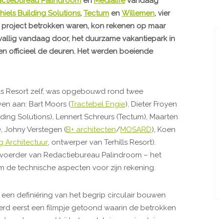
ctiebureau Palindroom
en
Medialife
vandaag
iels Building Solutions
,
Tectum
en
Willemen
, vier
et project betrokken waren, kon rekenen op maar
toevallig vandaag door, het duurzame vakantiepark in
 officieel de deuren. Het werden boeiende
ills Resort zelf, was opgebouwd rond twee
en aan: Bart Moors (
Tractebel Engie
), Dieter Froyen
lding Solutions), Lennert Schreurs (Tectum), Maarten
), Johny Verstegen (
B+ architecten
/
MOSARD
), Koen
 Architectuur
, ontwerper van Terhills Resort).
kvoerder van Redactiebureau Palindroom – het
m de technische aspecten voor zijn rekening.
een definiëring van het begrip circulair bouwen
rd eerst een filmpje getoond waarin de betrokken