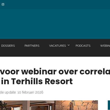
DOSSIERS
PARTNERS
VACATURES
PODCASTS
WEBIN
 voor webinar over correl
in Terhills Resort
ste update: 10 februari 2026