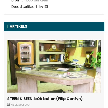
Bron
bOb Van Reeth
Deel dit artikel
ARTIKELS
STEEN & BEEN. bOb bellen (Filip Canfyn)
01 oktober 2023