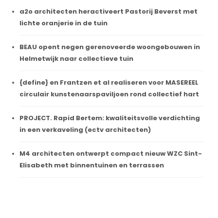
a2o architecten heractiveert Pastorij Beverst met
lichte oranjerie in de tuin
BEAU opent negen gerenoveerde woongebouwen in
Helmetwijk naar collectieve tuin
{define} en Frantzen et al realiseren voor MASEREEL
circulair kunstenaarspaviljoen rond collectief hart
PROJECT. Rapid Bertem: kwaliteitsvolle verdichting
in een verkaveling (ectv architecten)
M4 architecten ontwerpt compact nieuw WZC Sint-
Elisabeth met binnentuinen en terrassen