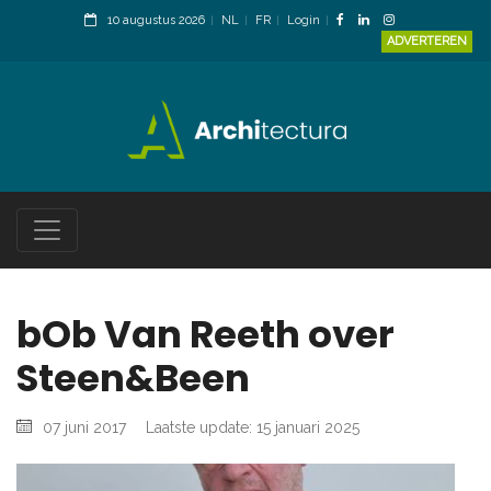
10 augustus 2026
NL
FR
Login
ADVERTEREN
bOb Van Reeth over
Steen&Been
07 juni 2017
Laatste update: 15 januari 2025