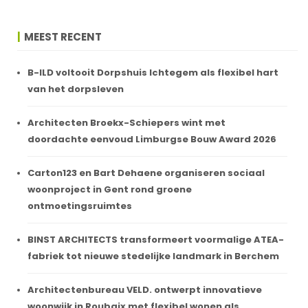
MEEST RECENT
B-ILD voltooit Dorpshuis Ichtegem als flexibel hart
van het dorpsleven
Architecten Broekx-Schiepers wint met
doordachte eenvoud Limburgse Bouw Award 2026
Carton123 en Bart Dehaene organiseren sociaal
woonproject in Gent rond groene
ontmoetingsruimtes
BINST ARCHITECTS transformeert voormalige ATEA-
fabriek tot nieuwe stedelijke landmark in Berchem
Architectenbureau VELD. ontwerpt innovatieve
woonwijk in Roubaix met flexibel wonen als