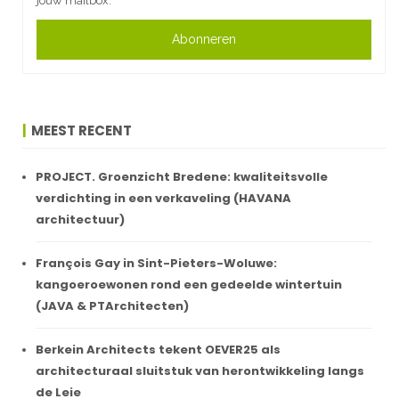
jouw mailbox.
Abonneren
MEEST RECENT
PROJECT. Groenzicht Bredene: kwaliteitsvolle
verdichting in een verkaveling (HAVANA
architectuur)
François Gay in Sint-Pieters-Woluwe:
kangoeroewonen rond een gedeelde wintertuin
(JAVA & PTArchitecten)
Berkein Architects tekent OEVER25 als
architecturaal sluitstuk van herontwikkeling langs
de Leie