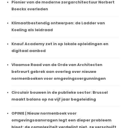
Pionier van de moderne zorgarchitectuur Norbert
Boeckx overleden
Klimaatbestendig ontwerpen: de Ladder van
Koeling als leidraad
Knauf Academy zet in op lokale opleidingen en
digitaal aanbod
Vlaamse Raad van de Orde van Architecten
betreurt gebrek aan overleg over nieuwe
normenboeken voor omgevingsvergunningen
Circulair bouwen in de publieke sector: Brussel
maakt balans op na vijf jaar begeleiding
OPINIE | Nieuw normenboek voor
omgevingsaanvragen legt een dieper probleem
bloot: de complexiteit verdwijnt niet, ze verschuift