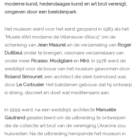
moderne kunst, hedendaagse kunst en art brut verenigt,
omgeven door een beeldenpark.
Het museum werd voor het eerst geopend in 1983 als het
“Musée d’Art moderne de Villeneuve-d’Ascq” om de
schenking van
Jean Masurel
en de verzameling van
Roger
Dutilleul
onder te brengen, visionaire verzamelaars van
onder meer
Picasso
,
Modigliani
en
Miró
. In 1978 werd de
wedstrijd voor de bouw van het museum gewonnen door
Roland Simounet
, een architect die sterk beïnvloed was
door
Le Corbusier
. Het bakstenen gebouw dat hij ontwierp
is streng, discreet en doet wat mediterraans aan.
In 1999 werd, na een wedstrijd, architecte
Manuelle
Gautrand
geselecteerd om de uitbreiding te ontwerpen
die de collectie art brut van de vereniging L’Aracine zou
huisvesten. Na de uitbreiding heropende het museum in