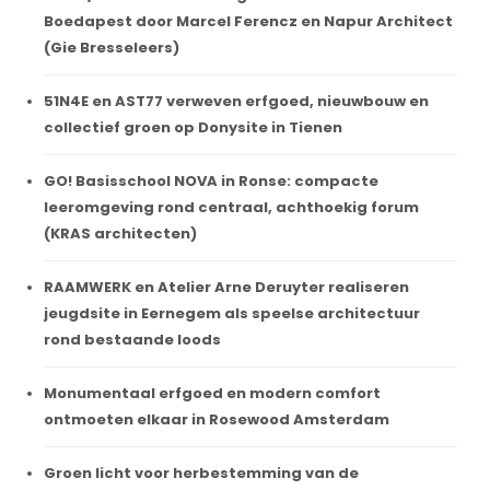
Boedapest door Marcel Ferencz en Napur Architect
(Gie Bresseleers)
51N4E en AST77 verweven erfgoed, nieuwbouw en
collectief groen op Donysite in Tienen
GO! Basisschool NOVA in Ronse: compacte
leeromgeving rond centraal, achthoekig forum
(KRAS architecten)
RAAMWERK en Atelier Arne Deruyter realiseren
jeugdsite in Eernegem als speelse architectuur
rond bestaande loods
Monumentaal erfgoed en modern comfort
ontmoeten elkaar in Rosewood Amsterdam
Groen licht voor herbestemming van de