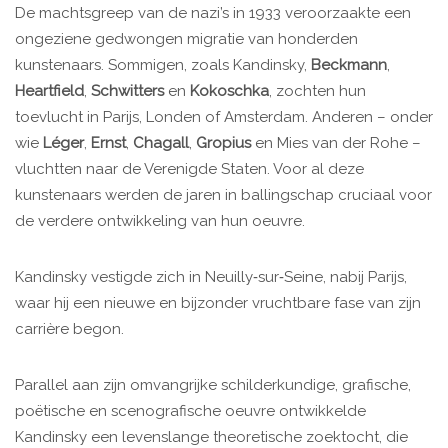
De machtsgreep van de nazi’s in 1933 veroorzaakte een
ongeziene gedwongen migratie van honderden
kunstenaars. Sommigen, zoals Kandinsky,
Beckmann
,
Heartfield
,
Schwitters
en
Kokoschka
, zochten hun
toevlucht in Parijs, Londen of Amsterdam. Anderen – onder
wie
Léger
,
Ernst
,
Chagall
,
Gropius
en Mies van der Rohe –
vluchtten naar de Verenigde Staten. Voor al deze
kunstenaars werden de jaren in ballingschap cruciaal voor
de verdere ontwikkeling van hun oeuvre.
Kandinsky vestigde zich in Neuilly‑sur‑Seine, nabij Parijs,
waar hij een nieuwe en bijzonder vruchtbare fase van zijn
carrière begon.
Parallel aan zijn omvangrijke schilderkundige, grafische,
poëtische en scenografische oeuvre ontwikkelde
Kandinsky een levenslange theoretische zoektocht, die