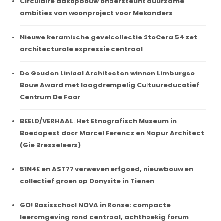
Circulaire dakopbouw ondersteunt duurzame
ambities van woonproject voor Mekanders
Nieuwe keramische gevelcollectie StoCera 54 zet
architecturale expressie centraal
De Gouden Liniaal Architecten winnen Limburgse
Bouw Award met laagdrempelig Cultuureducatief
Centrum De Faar
BEELD/VERHAAL. Het Etnografisch Museum in
Boedapest door Marcel Ferencz en Napur Architect
(Gie Bresseleers)
51N4E en AST77 verweven erfgoed, nieuwbouw en
collectief groen op Donysite in Tienen
GO! Basisschool NOVA in Ronse: compacte
leeromgeving rond centraal, achthoekig forum