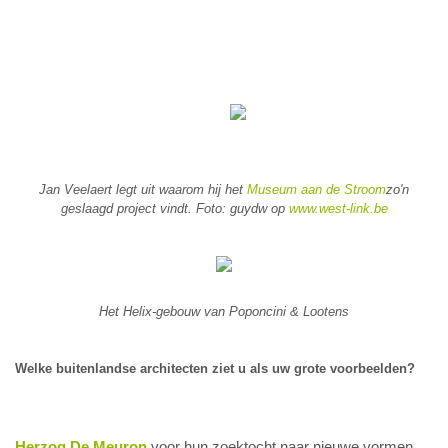
Jan Veelaert legt uit waarom hij het
Museum aan de Stroom
zo'n
geslaagd project vindt. Foto:
guydw op
www.west-link.be
Het Helix-gebouw van Poponcini & Lootens
Welke buitenlandse architecten ziet u als uw grote voorbeelden?
Herzog De Meuron
voor hun zoektocht naar nieuwe vormen