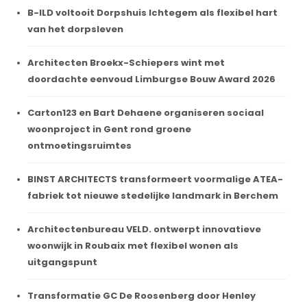
B-ILD voltooit Dorpshuis Ichtegem als flexibel hart
van het dorpsleven
Architecten Broekx-Schiepers wint met
doordachte eenvoud Limburgse Bouw Award 2026
Carton123 en Bart Dehaene organiseren sociaal
woonproject in Gent rond groene
ontmoetingsruimtes
BINST ARCHITECTS transformeert voormalige ATEA-
fabriek tot nieuwe stedelijke landmark in Berchem
Architectenbureau VELD. ontwerpt innovatieve
woonwijk in Roubaix met flexibel wonen als
uitgangspunt
Transformatie GC De Roosenberg door Henley