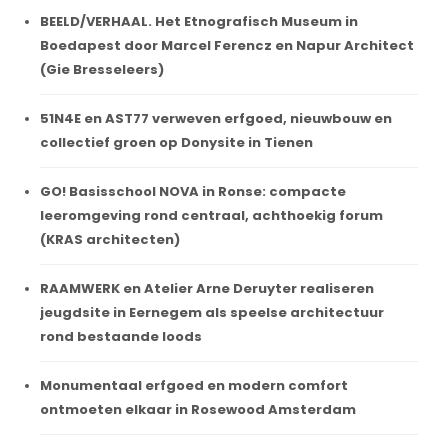
BEELD/VERHAAL. Het Etnografisch Museum in
Boedapest door Marcel Ferencz en Napur Architect
(Gie Bresseleers)
51N4E en AST77 verweven erfgoed, nieuwbouw en
collectief groen op Donysite in Tienen
GO! Basisschool NOVA in Ronse: compacte
leeromgeving rond centraal, achthoekig forum
(KRAS architecten)
RAAMWERK en Atelier Arne Deruyter realiseren
jeugdsite in Eernegem als speelse architectuur
rond bestaande loods
Monumentaal erfgoed en modern comfort
ontmoeten elkaar in Rosewood Amsterdam