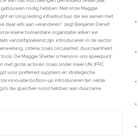
HCR aan dat vluchtelingen gemiddeld twaalf jaar
eve gebouwen nodig hebben. Met onze Maggie
ight en long-lasting infrastructuur die we samen met
 we daar iets aan veranderen”, zegt Benjamin Denef,
nze kleine humanitaire organisatie willen we
els vanzelfsprekend zijn, introduceren in de sector
werking, criteria zoals circulariteit, duurzaamheid,
on tools. De Maggie Shelter is hiervoor ons speerpunt.
ken met grote actoren zoals onder meer UN, IFRC
egd voor preferred suppliers en strategische
nze innovatie bottom-up introduceren ten velde
ngo’s die specifiek nood hebben aan duurzame