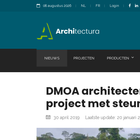
08 augustus 2026
NL
FR
Login
NIEUWS
PROJECTEN
PRODUCTEN
DMOA architecten
project met steu
30 april 2019
Laatste update: 20 januari 