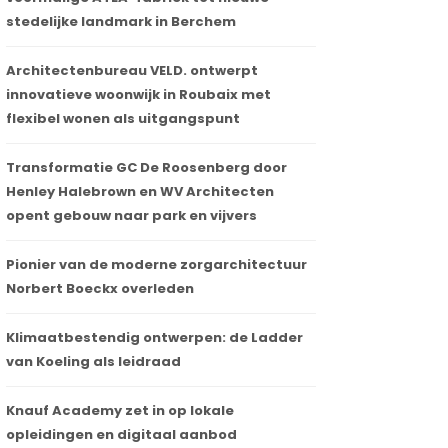
stedelijke landmark in Berchem
Architectenbureau VELD. ontwerpt
innovatieve woonwijk in Roubaix met
flexibel wonen als uitgangspunt
Transformatie GC De Roosenberg door
Henley Halebrown en WV Architecten
opent gebouw naar park en vijvers
Pionier van de moderne zorgarchitectuur
Norbert Boeckx overleden
Klimaatbestendig ontwerpen: de Ladder
van Koeling als leidraad
Knauf Academy zet in op lokale
opleidingen en digitaal aanbod