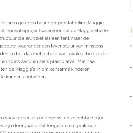
ele jaren geleden haar non-profitafdeling Maggie
aal innovatieproject waarvoor het de Maggie Shelter
uctuur die eruit ziet als een tent, maar de
ebouw, waaronder een levensduur van minstens
anden en het dak met behulp van lokale arbeiders te
len zoals zand en zelfs plastic afval. Met haar
cten de ‘Maggie's’ in om kansarme kinderen
 te kunnen aanbieden.
en vaak gezien als ongewenst en ze hebben bijna
cties zijn doorgaans niet toegelaten of praktisch