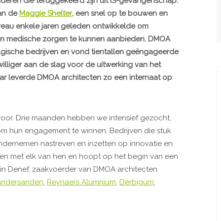
eren die teruggekeerd zijn uit IS-gevangenschap.
van de
Maggie Shelter
, een snel op te bouwen en
reau enkele jaren geleden ontwikkelde om
 en medische zorgen te kunnen aanbieden. DMOA
lgische bedrijven en vond tientallen geëngageerde
jwilliger aan de slag voor de uitwerking van het
aar leverde DMOA architecten zo een internaat op
 voor. Drie maanden hebben we intensief gezocht,
om hun engagement te winnen. Bedrijven die stuk
ndernemen nastreven en inzetten op innovatie en
len met elk van hen en hoopt op het begin van een
min Denef, zaakvoerder van DMOA architecten.
andersanden
,
Reynaers Alumnium
,
Derbigum
,