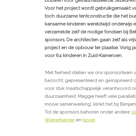
bouwen voor getraumatiseerde Jezedi-kind
Voor het project wordt gebruikgemaakt 
toch duurzame tentconstructie die het bu
kansarme kinderen wereldwijd onderwijs
verzamelde zelf de nodige fondsen bij Be
sponsors. ​​De architecten gaan zelf als vri
project en de opbouw ter plaatse. Vorig j
voor 64 kinderen in Zuid-Kameroen.
‘Met fierheid stellen we ons sponsorteam
bezocht, gepresenteerd en geïnspireerd 
voor stuk maatschappelijk verantwoord o
duurzaamheid. Maggie heeft vele parallel
mooie samenwerking’, klinkt het bij Benja
Tot de sponsors behoren onder andere
V
Wienerberger
en
Isover
.