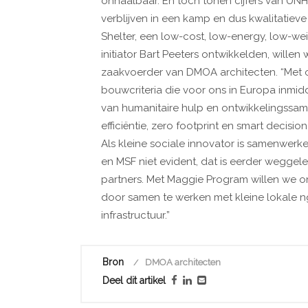
onhaalbaar. En toch tonen cijfers van UN
verblijven in een kamp en dus kwalitati
Shelter, een low-cost, low-energy, low-we
initiator Bart Peeters ontwikkelden, willen
zaakvoerder van DMOA architecten. “Met o
bouwcriteria die voor ons in Europa inmidd
van humanitaire hulp en ontwikkelingssamen
efficiëntie, zero footprint en smart decisi
Als kleine sociale innovator is samenwer
en MSF niet evident, dat is eerder weggel
partners. Met Maggie Program willen we o
door samen te werken met kleine lokale 
infrastructuur.”
Bron
DMOA architecten
Deel dit artikel