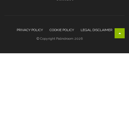
PRIVACY POLICY
COOKIE POLICY
LEGAL DISCLAIMER
© Copyright Palindroom 2026