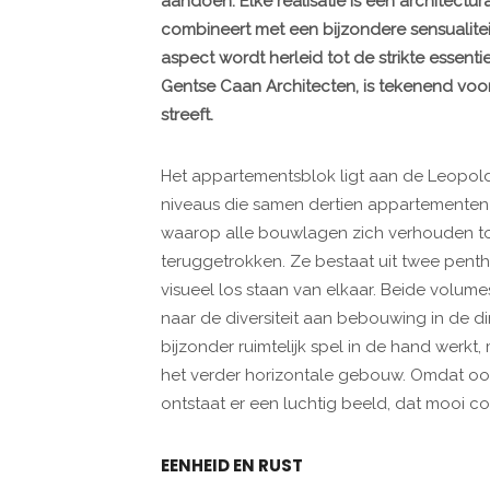
aandoen. Elke realisatie is een architectu
combineert met een bijzondere sensualiteit
aspect wordt herleid tot de strikte essenti
Gentse Caan Architecten, is tekenend voor
streeft.
Het appartementsblok ligt aan de Leopold 
niveaus die samen dertien appartementen
waarop alle bouwlagen zich verhouden tot
teruggetrokken. Ze bestaat uit twee pent
visueel los staan van elkaar. Beide volu
naar de diversiteit aan bebouwing in de d
bijzonder ruimtelijk spel in de hand werk
het verder horizontale gebouw. Omdat oo
ontstaat er een luchtig beeld, dat mooi 
EENHEID EN RUST