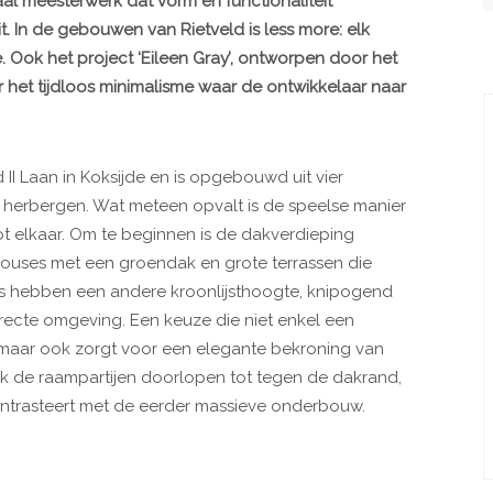
raal meesterwerk dat vorm en functionaliteit
. In de gebouwen van Rietveld is less more: elk
e. Ook het project ‘Eileen Gray’, ontworpen door het
 het tijdloos minimalisme waar de ontwikkelaar naar
II Laan in Koksijde en is opgebouwd uit vier
 herbergen. Wat meteen opvalt is de speelse manier
 elkaar. Om te beginnen is de dakverdieping
houses met een groendak en grote terrassen die
mes hebben een andere kroonlijsthoogte, knipogend
irecte omgeving. Een keuze die niet enkel een
t, maar ook zorgt voor een elegante bekroning van
k de raampartijen doorlopen tot tegen de dakrand,
contrasteert met de eerder massieve onderbouw.