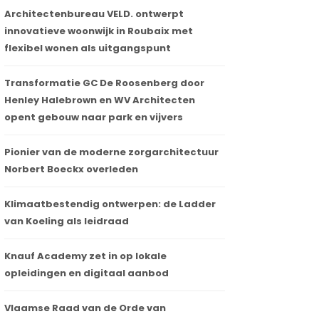
Architectenbureau VELD. ontwerpt
innovatieve woonwijk in Roubaix met
flexibel wonen als uitgangspunt
Transformatie GC De Roosenberg door
Henley Halebrown en WV Architecten
opent gebouw naar park en vijvers
Pionier van de moderne zorgarchitectuur
Norbert Boeckx overleden
Klimaatbestendig ontwerpen: de Ladder
van Koeling als leidraad
Knauf Academy zet in op lokale
opleidingen en digitaal aanbod
Vlaamse Raad van de Orde van