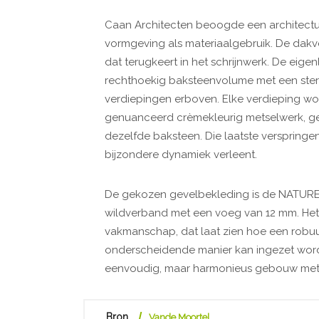
Caan Architecten beoogde een architectuur
vormgeving als materiaalgebruik. De dakve
dat terugkeert in het schrijnwerk. De eige
rechthoekig baksteenvolume met een sterk 
verdiepingen erboven. Elke verdieping wordt
genuanceerd crèmekleurig metselwerk, 
dezelfde baksteen. Die laatste verspring
bijzondere dynamiek verleent.
De gekozen gevelbekleding is de NATURE
wildverband met een voeg van 12 mm. Het 
vakmanschap, dat laat zien hoe een robuu
onderscheidende manier kan ingezet worden
eenvoudig, maar harmonieus gebouw met ee
Bron
Vande Moortel