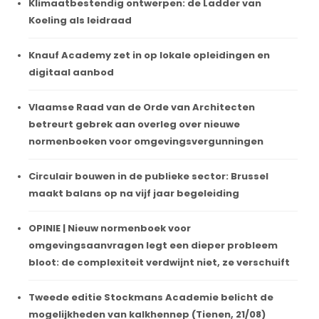
Klimaatbestendig ontwerpen: de Ladder van
Koeling als leidraad
Knauf Academy zet in op lokale opleidingen en
digitaal aanbod
Vlaamse Raad van de Orde van Architecten
betreurt gebrek aan overleg over nieuwe
normenboeken voor omgevingsvergunningen
Circulair bouwen in de publieke sector: Brussel
maakt balans op na vijf jaar begeleiding
OPINIE | Nieuw normenboek voor
omgevingsaanvragen legt een dieper probleem
bloot: de complexiteit verdwijnt niet, ze verschuift
Tweede editie Stockmans Academie belicht de
mogelijkheden van kalkhennep (Tienen, 21/08)