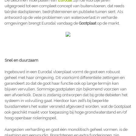
De betonnen vloerplaten van
Eurodal
zijn de voorbije jaren
uitgegroeid tot een compleet concept van buitenvloeren, dat reeds
talrijke stadspleinen, bedrijfsterreinen en publieke tuinen siert. Als
antwoord op de vele problemen van wateroverlast in verharde
omgevingen brengt Eurodal vandaag de
Gootplaat
op de markt.
Snel en duurzaam
Ingebouwd in een Eurodal vloerplaat vormt de goot een robuust
geheel met haar omgeving. Dit voorkomt differentiële zettingen en
garandeert zo dat de goot haar functie ook op lange termijn kan
blijven vervullen. Sommige gootplaten zijn bijkomend voorzien van
een afvoerkolk. Deze is zodanig ontworpen dat bij grote debieten het
systeem in volvulling gaat. Hierdoor kan zelfs bij beperkte
buisdiameters het water versneld afgevoerd worden, wat de Gootplaat
ook geschikt maakt voor toepassing bij hoge grondwaterstand en/of
hoog openbaar rioleringspeil.
Aangezien verharding en goot één monolitisch geheel vormen, is de
plaatsing erg eenvoudig. Boordstenen en extra funderingen zijn