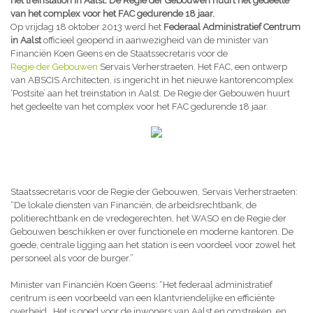
het treinstation in Aalst. De Regie der Gebouwen huurt het gedeelte
van het complex voor het FAC gedurende 18 jaar.
Op vrijdag 18 oktober 2013 werd het
Federaal Administratief Centrum
in Aalst
officieel geopend in aanwezigheid van de minister van
Financiën Koen Geens en de Staatssecretaris voor de
Regie der Gebouwen
Servais Verherstraeten. Het FAC, een ontwerp
van ABSCIS Architecten, is ingericht in het nieuwe kantorencomplex
‘Postsite’ aan het treinstation in Aalst. De Regie der Gebouwen huurt
het gedeelte van het complex voor het FAC gedurende 18 jaar.
Staatssecretaris voor de Regie der Gebouwen, Servais Verherstraeten:
“De lokale diensten van Financiën, de arbeidsrechtbank, de
politierechtbank en de vredegerechten, het WASO en de Regie der
Gebouwen beschikken er over functionele en moderne kantoren. De
goede, centrale ligging aan het station is een voordeel voor zowel het
personeel als voor de burger.”
Minister van Financiën Koen Geens: “Het federaal administratief
centrum is een voorbeeld van een klantvriendelijke en efficiënte
overheid. Het is goed voor de inwoners van Aalst en omstreken, en