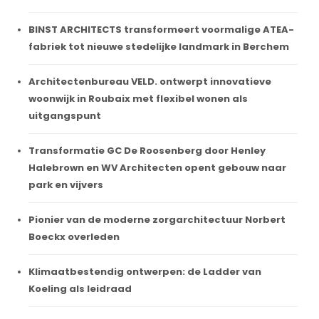
BINST ARCHITECTS transformeert voormalige ATEA-
fabriek tot nieuwe stedelijke landmark in Berchem
Architectenbureau VELD. ontwerpt innovatieve
woonwijk in Roubaix met flexibel wonen als
uitgangspunt
Transformatie GC De Roosenberg door Henley
Halebrown en WV Architecten opent gebouw naar
park en vijvers
Pionier van de moderne zorgarchitectuur Norbert
Boeckx overleden
Klimaatbestendig ontwerpen: de Ladder van
Koeling als leidraad