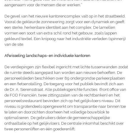
aangenaam voor de mensen die er werken.”
De gevel van het nieuwe kantorencomplex valt op in het straatbeeld.
Vooral de gekleurde zonnewering zorgt voor een dynamiek en geeft
een sterke, herkenbare identiteit aan het complex. De lamellen
vormen een soort van extra schil rond het gebouw, zoals lappen
gekleurd textiel. Een knipoog naar het industriële verleden (spinnerij)
van de site.
Afwisseling landschaps- en individuele kantoren
De verdiepingen zijn flexibel ingericht met lichte tussenwanden zodat
de ruimte steeds aangepast kan worden aan nieuwe behoeften. De
personeelsleden beschikken over 89 ondergrondse parkeerplaatsen
en een fietsenstalling. De toegang voor het publiek bevindt zich aan
de Dr. A. Sierensstraat. Alle publieksgerichte functies (front office van
de FOD Financiën, twee zittingszalen van de rechtbanken) en het
personeelsrestaurant bevinden zich op het gelijkvloers niveau. Dit
niveau is grotendeels opengewerkt om transparantie naar binnen toe
te laten en doorzichten doorheen het volledige bouwblok te
optimaliseren. De gebruikers delen de gemeenschappelijke
onthaalbalie op het gelijkvloers. De centrale inkomhal beschikt over
twee personenliften en één goederenlift.