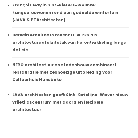
François Gay in Sint-Pieters-Woluwe:
kangoeroewonen rond een gedeelde wintertuin
(JAVA & PTArchitecten)
Berkein Architects tekent OEVER25 als
architecturaal sluitstuk van herontwikkeling langs
de Leie
NERO architectuur en stedenbouw combineert
restauratie met zeshoekige uitbreiding voor
Cultuurhuis Hansbeke
LAVA architecten geeft Sint-Katelijne-Waver nieuw
vrijetijdscentrum met agora en flexibele
architectuur