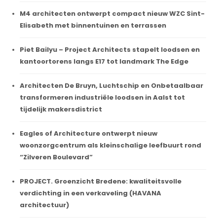
M4 architecten ontwerpt compact nieuw WZC Sint-
Elisabeth met binnentuinen en terrassen
Piet Bailyu – Project Architects stapelt loodsen en
kantoortorens langs E17 tot landmark The Edge
Architecten De Bruyn, Luchtschip en Onbetaalbaar
transformeren industriële loodsen in Aalst tot
tijdelijk makersdistrict
Eagles of Architecture ontwerpt nieuw
woonzorgcentrum als kleinschalige leefbuurt rond
“Zilveren Boulevard”
PROJECT. Groenzicht Bredene: kwaliteitsvolle
verdichting in een verkaveling (HAVANA
architectuur)