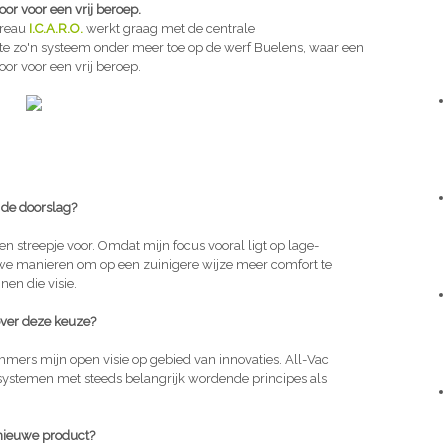
r voor een vrij beroep.
ureau
I.C.A.R.O.
werkt graag met de centrale
te zo'n systeem onder meer toe op de werf Buelens, waar een
r voor een vrij beroep.
 de doorslag?
en streepje voor. Omdat mijn focus vooral ligt op lage-
we manieren om op een zuinigere wijze meer comfort te
nen die visie.
ver deze keuze?
mers mijn open visie op gebied van innovaties. All-Vac
systemen met steeds belangrijk wordende principes als
 nieuwe product?