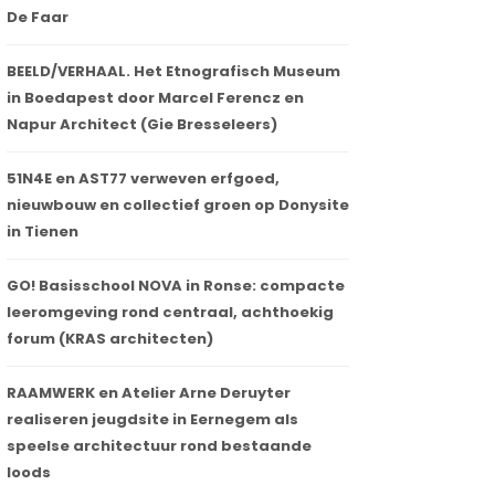
De Faar
BEELD/VERHAAL. Het Etnografisch Museum
in Boedapest door Marcel Ferencz en
Napur Architect (Gie Bresseleers)
51N4E en AST77 verweven erfgoed,
nieuwbouw en collectief groen op Donysite
in Tienen
GO! Basisschool NOVA in Ronse: compacte
leeromgeving rond centraal, achthoekig
forum (KRAS architecten)
RAAMWERK en Atelier Arne Deruyter
realiseren jeugdsite in Eernegem als
speelse architectuur rond bestaande
loods