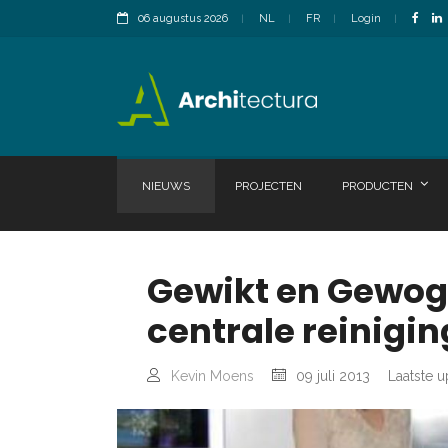
06 augustus 2026
NL
FR
Login
NIEUWS
PROJECTEN
PRODUCTEN
Gewikt en Gewoge
centrale reinig
Kevin Moens
09 juli 2013
Laatste u