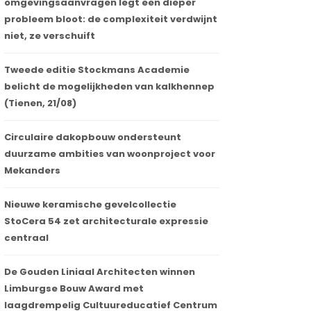
omgevingsaanvragen legt een dieper
probleem bloot: de complexiteit verdwijnt
niet, ze verschuift
Tweede editie Stockmans Academie
belicht de mogelijkheden van kalkhennep
(Tienen, 21/08)
Circulaire dakopbouw ondersteunt
duurzame ambities van woonproject voor
Mekanders
Nieuwe keramische gevelcollectie
StoCera 54 zet architecturale expressie
centraal
De Gouden Liniaal Architecten winnen
Limburgse Bouw Award met
laagdrempelig Cultuureducatief Centrum