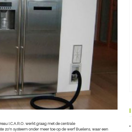
eau I.C.A.R.O. werkt graag met de centrale
te zo'n systeem onder meer toe op de werf Buelens, waar een