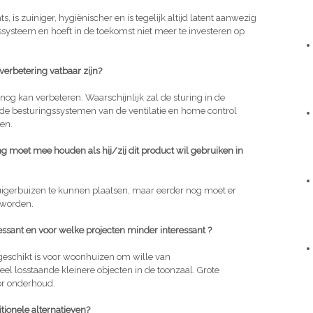
 is zuiniger, hygiënischer en is tegelijk altijd latent aanwezig
gssysteem en hoeft in de toekomst niet meer te investeren op
verbetering vatbaar zijn?
nog kan verbeteren. Waarschijnlijk zal de sturing in de
de besturingssystemen van de ventilatie en home control
en.
g moet mee houden als hij/zij dit product wil gebruiken in
zuigerbuizen te kunnen plaatsen, maar eerder nog moet er
 worden.
ressant en voor welke projecten minder interessant ?
 geschikt is voor woonhuizen om wille van
l losstaande kleinere objecten in de toonzaal. Grote
r onderhoud.
itionele alternatieven?