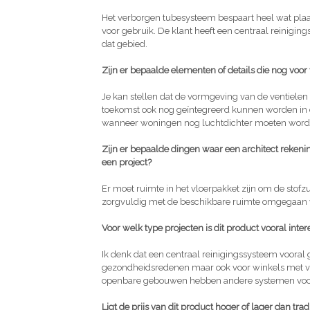
Het verborgen tubesysteem bespaart heel wat plaats,
voor gebruik. De klant heeft een centraal reinigin
dat gebied.
Zijn er bepaalde elementen of details die nog voor 
Je kan stellen dat de vormgeving van de ventielen 
toekomst ook nog geïntegreerd kunnen worden in 
wanneer woningen nog luchtdichter moeten word
Zijn er bepaalde dingen waar een architect rekenin
een project?
Er moet ruimte in het vloerpakket zijn om de stof
zorgvuldig met de beschikbare ruimte omgegaan
Voor welk type projecten is dit product vooral inte
Ik denk dat een centraal reinigingssysteem vooral
gezondheidsredenen maar ook voor winkels met vee
openbare gebouwen hebben andere systemen voo
Ligt de prijs van dit product hoger of lager dan trad