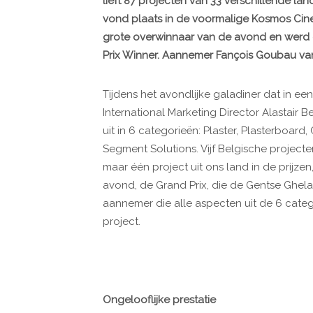
lieft 87 projecten van 33 verschillende la
vond plaats in de voormalige Kosmos Cine
grote overwinnaar van de avond en werd
Prix Winner. Aannemer Fançois Goubau van 
Tijdens het avondlijke galadiner dat in ee
International Marketing Director Alastair 
uit in 6 categorieën: Plaster, Plasterboard,
Segment Solutions. Vijf Belgische projecten
maar één project uit ons land in de prijzen
avond, de Grand Prix, die de Gentse Ghela
aannemer die alle aspecten uit de 6 cate
project.
Ongelooflijke prestatie