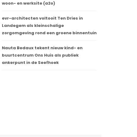
woon- en werksite (a2o)
evr-architecten voltooit Ten Dries in
Landegem als kleinschalige
zorgomgeving rond een groene binnentuin
Nauta Bedaux tekent nieuw kind- en
buurtcentrum Ons Huis als publiek
ankerpunt in de Seefhoek