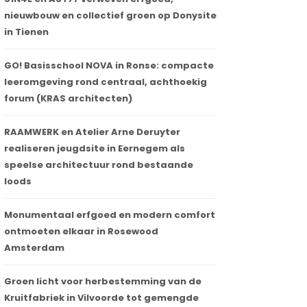
nieuwbouw en collectief groen op Donysite
in Tienen
GO! Basisschool NOVA in Ronse: compacte
leeromgeving rond centraal, achthoekig
forum (KRAS architecten)
RAAMWERK en Atelier Arne Deruyter
realiseren jeugdsite in Eernegem als
speelse architectuur rond bestaande
loods
Monumentaal erfgoed en modern comfort
ontmoeten elkaar in Rosewood
Amsterdam
Groen licht voor herbestemming van de
Kruitfabriek in Vilvoorde tot gemengde