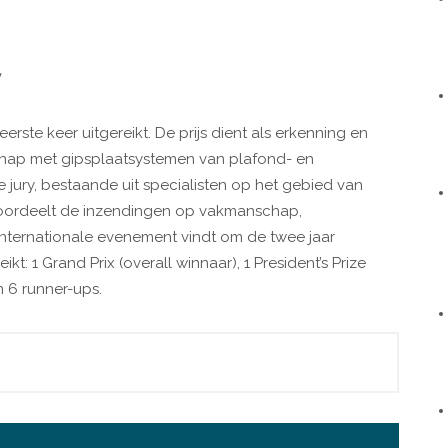
y
erste keer uitgereikt. De prijs dient als erkenning en
chap met gipsplaatsystemen van plafond- en
jury, bestaande uit specialisten op het gebied van
oordeelt de inzendingen op vakmanschap,
t internationale evenement vindt om de twee jaar
kt: 1 Grand Prix (overall winnaar), 1 President’s Prize
n 6 runner-ups.