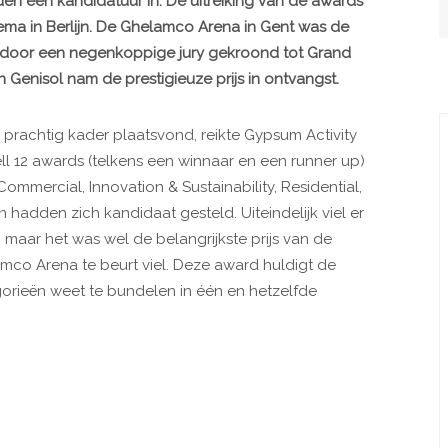
nden een kandidatuur in. De uitreiking van de awards
ma in Berlijn. De Ghelamco Arena in Gent was de
 door een negenkoppige jury gekroond tot Grand
Genisol nam de prestigieuze prijs in ontvangst.
n prachtig kader plaatsvond, reikte Gypsum Activity
Bell 12 awards (telkens een winnaar en een runner up)
 Commercial, Innovation & Sustainability, Residential,
 hadden zich kandidaat gesteld. Uiteindelijk viel er
, maar het was wel de belangrijkste prijs van de
mco Arena te beurt viel. Deze award huldigt de
gorieën weet te bundelen in één en hetzelfde