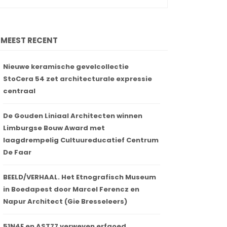
MEEST RECENT
Nieuwe keramische gevelcollectie
StoCera 54 zet architecturale expressie
centraal
De Gouden Liniaal Architecten winnen
Limburgse Bouw Award met
laagdrempelig Cultuureducatief Centrum
De Faar
BEELD/VERHAAL. Het Etnografisch Museum
in Boedapest door Marcel Ferencz en
Napur Architect (Gie Bresseleers)
51N4E en AST77 verweven erfgoed,