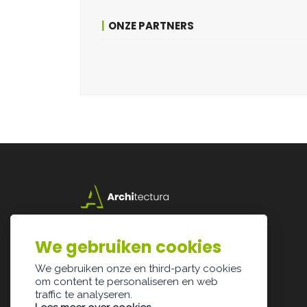
ONZE PARTNERS
Lazarijstraat 168
3500 Hasselt
We gebruiken cookies
info@architectura.be
We gebruiken onze en third-party cookies
om content te personaliseren en web
traffic te analyseren.