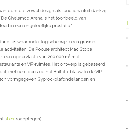
antoont dat zowel design als functionaliteit dankzij
De Ghelamco Arena is hét toonbeeld van
rt in een ongelooflijke prestatie.”
 functies waaronder logischerwijze een grasmat,
 activiteiten. De Poolse architect Mac Stopa
2
et een oppervlakte van 200.000 m
met
estaurants en VIP-ruimtes. Het ontwerp is gebaseerd
l, met een focus op het Buffalo-blauw. In de VIP-
nisch vormgegeven Gyproc-plafondeilanden en
nt u
hier
raadplegen)