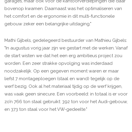
garages, maar ook voor de kantoorverdiepingen die daar
bovenop kwamen. Daarnaast was het optimaliseren van
het comfort en de ergonomie in dit multi-functionele
gebouw zeker een belangrijke uitdaging."
Mathi Gijbels, gedelegeerd bestuurder van Mathieu Gijbels:
"In augustus vorig jaar zijn we gestart met de werken. Vanaf
de start wisten we dat het een erg ambitieus project zou
worden. Een zeer strakke opvolging was inderdaad
noodzakelijk. Op een gegeven moment waren er maar
liefst 7 montageploegen (staal en wand) tegelijk op de
werf bezig. Ook al het materiaal tijdig op de werf krijgen,
was vaak geen sinecure. Een voorbeeld: in totaal is er voor
zo’n 766 ton staal gebruikt: 392 ton voor het Audi-gebouw,
en 373 ton staal voor het VW-gedeelte."