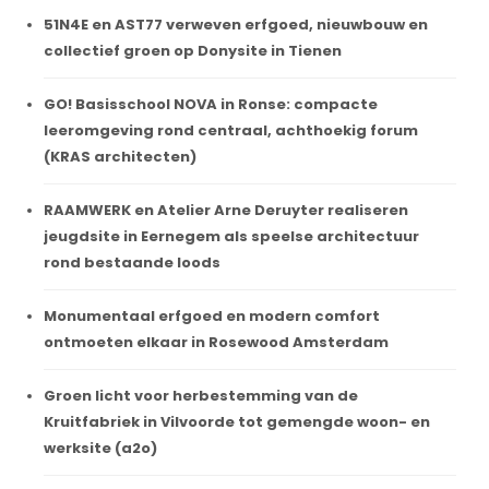
51N4E en AST77 verweven erfgoed, nieuwbouw en
collectief groen op Donysite in Tienen
GO! Basisschool NOVA in Ronse: compacte
leeromgeving rond centraal, achthoekig forum
(KRAS architecten)
RAAMWERK en Atelier Arne Deruyter realiseren
jeugdsite in Eernegem als speelse architectuur
rond bestaande loods
Monumentaal erfgoed en modern comfort
ontmoeten elkaar in Rosewood Amsterdam
Groen licht voor herbestemming van de
Kruitfabriek in Vilvoorde tot gemengde woon- en
werksite (a2o)