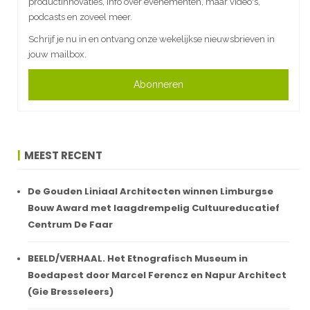
productinnovaties, info over evenementen, maar video's,
podcasts en zoveel meer.
Schrijf je nu in en ontvang onze wekelijkse nieuwsbrieven in
jouw mailbox.
Abonneren
MEEST RECENT
De Gouden Liniaal Architecten winnen Limburgse
Bouw Award met laagdrempelig Cultuureducatief
Centrum De Faar
BEELD/VERHAAL. Het Etnografisch Museum in
Boedapest door Marcel Ferencz en Napur Architect
(Gie Bresseleers)