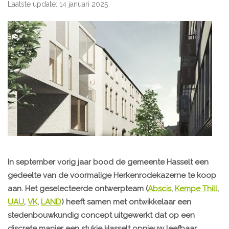
Laatste update: 14 januari 2025
In september vorig jaar bood de gemeente Hasselt een
gedeelte van de voormalige Herkenrodekazerne te koop
aan. Het geselecteerde ontwerpteam (
Abscis
,
Kempe Thill
,
UAU
,
VK
,
LAND
) heeft samen met ontwikkelaar een
stedenbouwkundig concept uitgewerkt dat op een
discrete manier een stukje Hasselt opnieuw leefbaar