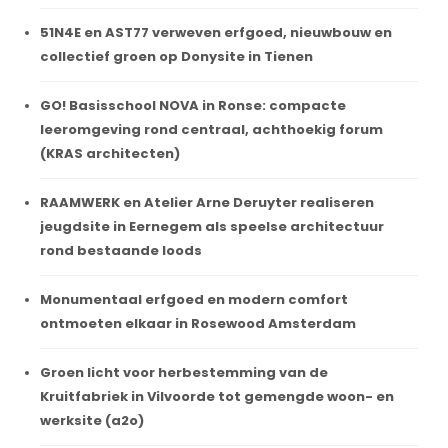
51N4E en AST77 verweven erfgoed, nieuwbouw en
collectief groen op Donysite in Tienen
GO! Basisschool NOVA in Ronse: compacte
leeromgeving rond centraal, achthoekig forum
(KRAS architecten)
RAAMWERK en Atelier Arne Deruyter realiseren
jeugdsite in Eernegem als speelse architectuur
rond bestaande loods
Monumentaal erfgoed en modern comfort
ontmoeten elkaar in Rosewood Amsterdam
Groen licht voor herbestemming van de
Kruitfabriek in Vilvoorde tot gemengde woon- en
werksite (a2o)