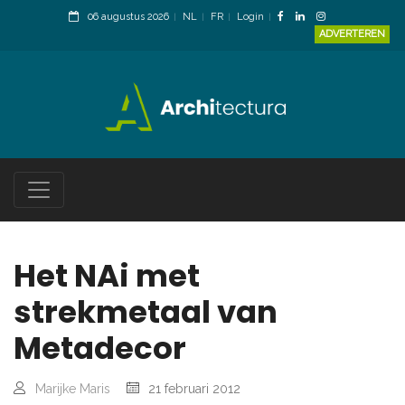
06 augustus 2026
NL
FR
Login
ADVERTEREN
Het NAi met
strekmetaal van
Metadecor
Marijke Maris
21 februari 2012