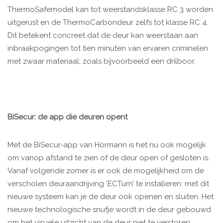
ThermoSafemodel kan tot weerstandsklasse RC 3 worden
uitgerust en de ThermoCarbondeur zelfs tot klasse RC 4.
Dit betekent concreet dat de deur kan weerstaan aan
inbraakpogingen tot tien minuten van ervaren criminelen
met zwaar materiaal, zoals bijvoorbeeld een drilboor.
BiSecur: de app die deuren opent
Met de BiSecur-app van Hörmann is het nu ook mogelijk
om vanop afstand te zien of de deur open of gesloten is.
Vanaf volgende zomer is er ook de mogelijkheid om de
verscholen deuraandrijving ‘ECTurn’ te installeren: met dit
nieuwe systeem kan je de deur ook openen en sluiten. Het
nieuwe technologische snufje wordt in de deur gebouwd
om het visuele uitzicht van de deur niet te verstoren.