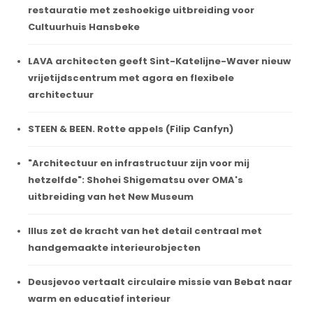
restauratie met zeshoekige uitbreiding voor
Cultuurhuis Hansbeke
LAVA architecten geeft Sint-Katelijne-Waver nieuw
vrijetijdscentrum met agora en flexibele
architectuur
STEEN & BEEN. Rotte appels (Filip Canfyn)
"Architectuur en infrastructuur zijn voor mij
hetzelfde": Shohei Shigematsu over OMA's
uitbreiding van het New Museum
Illus zet de kracht van het detail centraal met
handgemaakte interieurobjecten
Deusjevoo vertaalt circulaire missie van Bebat naar
warm en educatief interieur