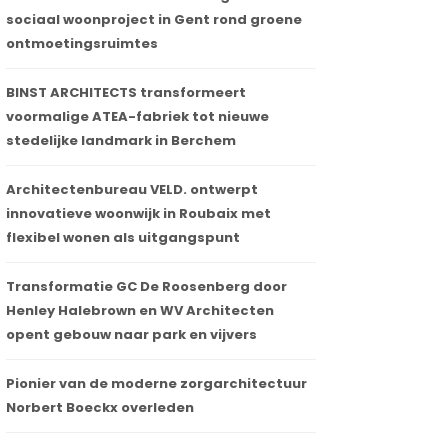
sociaal woonproject in Gent rond groene
ontmoetingsruimtes
BINST ARCHITECTS transformeert
voormalige ATEA-fabriek tot nieuwe
stedelijke landmark in Berchem
Architectenbureau VELD. ontwerpt
innovatieve woonwijk in Roubaix met
flexibel wonen als uitgangspunt
Transformatie GC De Roosenberg door
Henley Halebrown en WV Architecten
opent gebouw naar park en vijvers
Pionier van de moderne zorgarchitectuur
Norbert Boeckx overleden