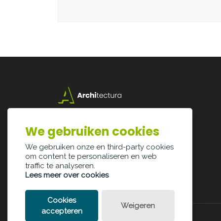
Lazarijstraat 168
3500 Hasselt
We gebruiken cookies
info@architectura.be
We gebruiken onze en third-party cookies
om content te personaliseren en web
traffic te analyseren.
Lees meer over cookies
Cookies
Weigeren
accepteren