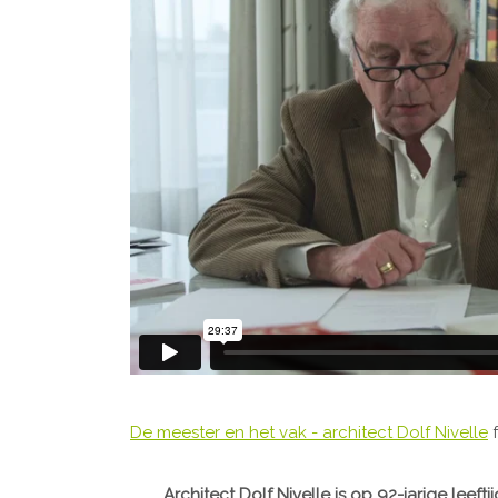
De meester en het vak - architect Dolf Nivelle
Architect Dolf Nivelle is op 92-jarige leefti