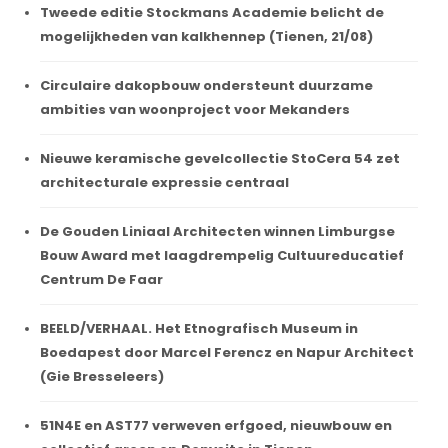
Tweede editie Stockmans Academie belicht de
mogelijkheden van kalkhennep (Tienen, 21/08)
Circulaire dakopbouw ondersteunt duurzame
ambities van woonproject voor Mekanders
Nieuwe keramische gevelcollectie StoCera 54 zet
architecturale expressie centraal
De Gouden Liniaal Architecten winnen Limburgse
Bouw Award met laagdrempelig Cultuureducatief
Centrum De Faar
BEELD/VERHAAL. Het Etnografisch Museum in
Boedapest door Marcel Ferencz en Napur Architect
(Gie Bresseleers)
51N4E en AST77 verweven erfgoed, nieuwbouw en