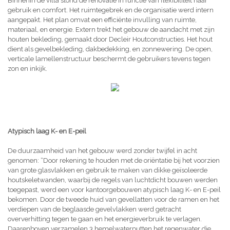
Binnenin de villa stond de renovatie in functie van flexibiliteit naar
gebruik en comfort. Het ruimtegebrek en de organisatie werd intern
aangepakt. Het plan omvat een efficiënte invulling van ruimte,
materiaal, en energie. Extern trekt het gebouw de aandacht met zijn
houten bekleding, gemaakt door Decleir Houtconstructies. Het hout
dient als gevelbekleding, dakbedekking, en zonnewering. De open,
verticale lamellenstructuur beschermt de gebruikers tevens tegen
zon en inkijk.
Atypisch laag K- en E-peil
De duurzaamheid van het gebouw werd zonder twijfel in acht
genomen: “Door rekening te houden met de oriëntatie bij het voorzien
van grote glasvlakken en gebruik te maken van dikke geïsoleerde
houtskeletwanden, waarbij de regels van luchtdicht bouwen werden
toegepast, werd een voor kantoorgebouwen atypisch laag K- en E-peil
bekomen. Door de tweede huid van gevellatten voor de ramen en het
verdiepen van de beglaasde gevelvlakken werd getracht
oververhitting tegen te gaan en het energieverbruik te verlagen.
Daarenboven verzamelen 3 hemelwaterputten het regenwater die