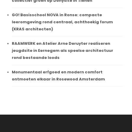
collectief groen op Donysite in Tienen
GO! Basisschool NOVA in Ronse: compacte
leeromgeving rond centraal, achthoekig forum
(KRAS architecten)
RAAMWERK en Atelier Arne Deruyter realiseren
jeugdsite in Eernegem als speelse architectuur
rond bestaande loods
Monumentaal erfgoed en modern comfort
ontmoeten elkaar in Rosewood Amsterdam