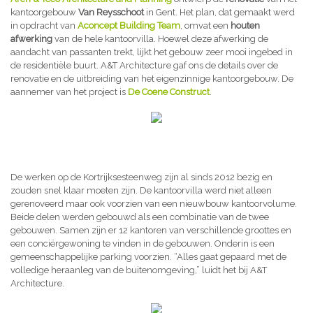
kantoorgebouw
Van Reysschoot
in Gent. Het plan, dat gemaakt werd
in opdracht van
Aconcept Building Team
, omvat een
houten
afwerking
van de hele kantoorvilla. Hoewel deze afwerking de
aandacht van passanten trekt, lijkt het gebouw zeer mooi ingebed in
de residentiële buurt. A&T Architecture gaf ons de details over de
renovatie en de uitbreiding van het eigenzinnige kantoorgebouw. De
aannemer van het project is
De Coene Construct
.
De werken op de Kortrijksesteenweg zijn al sinds 2012 bezig en
zouden snel klaar moeten zijn. De kantoorvilla werd niet alleen
gerenoveerd maar ook voorzien van een nieuwbouw kantoorvolume.
Beide delen werden gebouwd als een combinatie van de twee
gebouwen. Samen zijn er 12 kantoren van verschillende groottes en
een conciërgewoning te vinden in de gebouwen. Onderin is een
gemeenschappelijke parking voorzien. “Alles gaat gepaard met de
volledige heraanleg van de buitenomgeving,” luidt het bij A&T
Architecture.