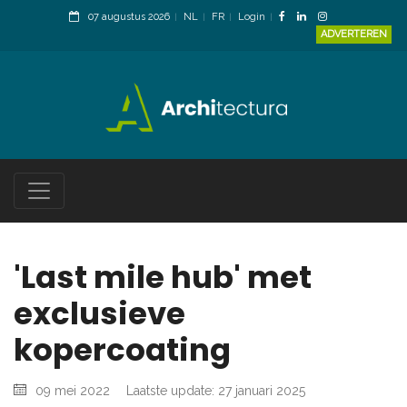
07 augustus 2026
NL
FR
Login
ADVERTEREN
'Last mile hub' met
exclusieve
kopercoating
09 mei 2022
Laatste update: 27 januari 2025