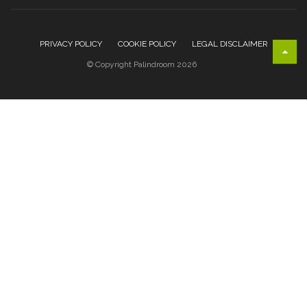
PRIVACY POLICY
COOKIE POLICY
LEGAL DISCLAIMER
© Copyright Palindroom 2026