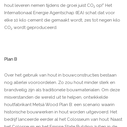
hout leveren nemen tijdens de groei juist CO
op!” Het
2
Internationaal Energie Agentschap (IEA) schat dat voor
elke 10 kilo cement die gemaakt wordt, zes tot negen kilo
CO
wordt geproduceerd.
2
Plan B
Over het gebruik van hout in bouwconstructies bestaan
nog allerlei vooroordelen. Zo zou hout minder sterk en
brandveilig zijn als traditionele bouwmaterialen. Om deze
misverstanden de wereld uit te helpen, ontwikkelde
houtfabrikant Metsä Wood Plan B: een scenario waarin
historische bouwwerken in hout worden uitgevoerd. Het
bedrijf lanceerde eerder al het Colosseum van hout. Naast
het Colosseum en het Empire State Building zullen in de