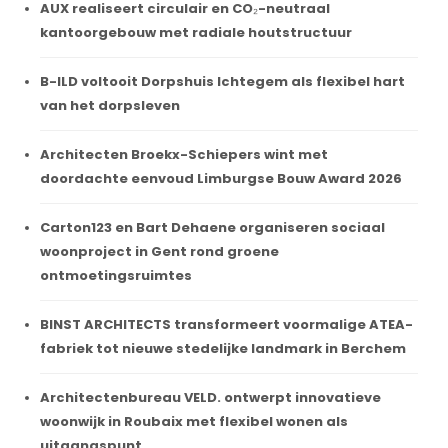
AUX realiseert circulair en CO₂-neutraal
kantoorgebouw met radiale houtstructuur
B-ILD voltooit Dorpshuis Ichtegem als flexibel hart
van het dorpsleven
Architecten Broekx-Schiepers wint met
doordachte eenvoud Limburgse Bouw Award 2026
Carton123 en Bart Dehaene organiseren sociaal
woonproject in Gent rond groene
ontmoetingsruimtes
BINST ARCHITECTS transformeert voormalige ATEA-
fabriek tot nieuwe stedelijke landmark in Berchem
Architectenbureau VELD. ontwerpt innovatieve
woonwijk in Roubaix met flexibel wonen als
uitgangspunt