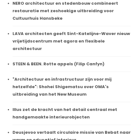
NERO architectuur en stedenbouw combineert
restauratie met zeshoekige uitbreiding voor
Cultuurhuis Hansbeke
LAVA architecten geeft Sint-Katelijne-Waver nieuw
vrijetijdscentrum met agora en flexibele
architectuur
STEEN & BEEN. Rotte appels (Filip Canfyn)
"Architectuur en infrastructuur zijn voor mij
hetzelfde": Shohei Shigematsu over OMA's
uitbreiding van het New Museum
Illus zet de kracht van het detail centraal met
handgemaakte interieurobjecten
Deusjevoo vertaalt circulaire missie van Bebat naar
warm en educatief interieur