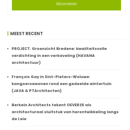
Abonneren
MEEST RECENT
PROJECT. Groenzicht Bredene: kwaliteitsvolle
verdichting in een verkaveling (HAVANA
architectuur)
François Gay in Sint-Pieters-Woluwe:
kangoeroewonen rond een gedeelde wintertuin
(JAVA & PTArchitecten)
Berkein Architects tekent OEVER25 als
architecturaal sluitstuk van herontwikkeling langs
de Leie