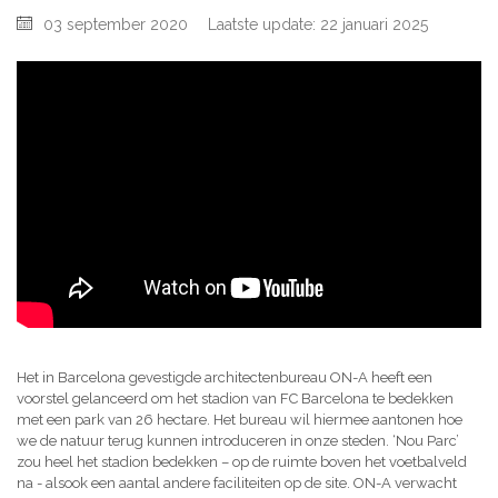
03 september 2020
Laatste update: 22 januari 2025
Het in Barcelona gevestigde architectenbureau ON-A heeft een
voorstel gelanceerd om het stadion van FC Barcelona te bedekken
met een park van 26 hectare. Het bureau wil hiermee aantonen hoe
we de natuur terug kunnen introduceren in onze steden. ‘Nou Parc’
zou heel het stadion bedekken – op de ruimte boven het voetbalveld
na - alsook een aantal andere faciliteiten op de site. ON-A verwacht