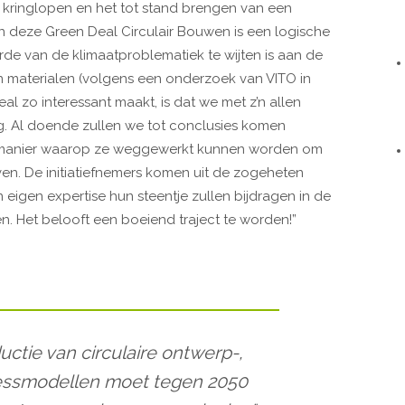
an kringlopen en het tot stand brengen van een
n deze Green Deal Circulair Bouwen is een logische
rde van de klimaatproblematiek te wijten is aan de
 materialen (volgens een onderzoek van VITO in
 zo interessant maakt, is dat we met z’n allen
ng. Al doende zullen we tot conclusies komen
 manier waarop ze weggewerkt kunnen worden om
en. De initiatiefnemers komen uit de zogeheten
n eigen expertise hun steentje zullen bijdragen in de
 Het belooft een boeiend traject te worden!”
ductie van circulaire ontwerp-,
nessmodellen moet tegen 2050