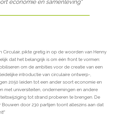
oort economie en samenleving"
n Circulair, pikte gretig in op de woorden van Henny
lijk dat het belangrijk is om één front te vormen:
biliseren om de ambities voor de creatie van een
idelijke introductie van circulaire ontwerp-,
gen 2050 leiden tot een ander soort economie en
n met universiteiten, ondernemingen en andere
eitswijziging tot strand proberen te brengen. De
 Bouwen door 230 partijen toont alleszins aan dat
t!”