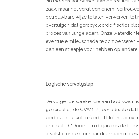
zin moeten aanpassen aan de realiteit. Ui
zaak, maar het vergt een enorm vertrouw
betrouwbare wijze te laten verwerken tot
overtuigen dat gerecycleerde fracties cle
proces van lange adem. Onze waterdichte 
eventuele milieuschade te compenseren –
dan een streepje voor hebben op andere 
Logische vervolgstap
De volgende spreker die aan bod kwam is 
generaal bij de OVAM. Zij benadrukte dat 
einde van de keten (end of life), maar ev
productie): “Doorheen de jaren is de fo
afvalstoffenbeheer naar duurzaam materia