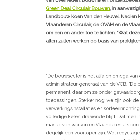
van overheden, bouwheren, onderzoekers 
Green Deal Circulair Bouwen
, in aanwezi
Landbouw Koen Van den Heuvel. Nadien kre
Vlaanderen Circulair, de OVAM en de Vla
om een en ander toe te lichten. “Wat deze 
allen zullen werken op basis van praktijker
“De bouwsector is het alfa en omega van d
administrateur-generaal van de VCB. “De b
permanent klaar om ze onder gewaarborg
toepassingen. Sterker nog: we zijn ook de
verwerkingsinstallaties en sorteerinrich
volledige keten draaiende blijft. Dat men i
manier van werken en Vlaanderen als een
degelijk een voorloper zijn. Wat recyclage