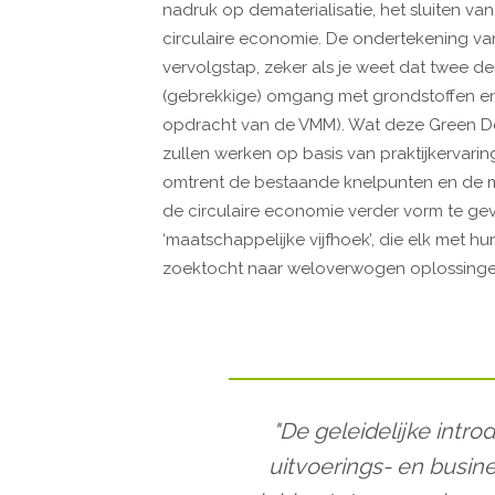
nadruk op dematerialisatie, het sluiten v
circulaire economie. De ondertekening va
vervolgstap, zeker als je weet dat twee de
(gebrekkige) omgang met grondstoffen en
opdracht van de VMM). Wat deze Green Deal
zullen werken op basis van praktijkervari
omtrent de bestaande knelpunten en de
de circulaire economie verder vorm te gev
‘maatschappelijke vijfhoek’, die elk met hu
zoektocht naar weloverwogen oplossingen.
"De geleidelijke intro
uitvoerings- en busi