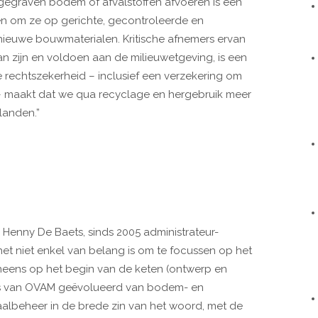
tgegraven bodem of afvalstoffen afvoeren is één
en om ze op gerichte, gecontroleerde en
 nieuwe bouwmaterialen. Kritische afnemers ervan
an zijn en voldoen aan de milieuwetgeving, is een
rechtszekerheid – inclusief een verzekering om
 maakt dat we qua recyclage en hergebruik meer
landen.”
Henny De Baets, sinds 2005 administrateur-
het niet enkel van belang is om te focussen op het
eneens op het begin van de keten (ontwerp en
cus van OVAM geëvolueerd van bodem- en
albeheer in de brede zin van het woord, met de