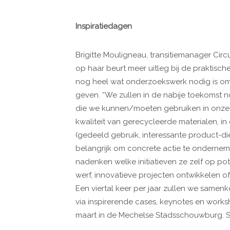
Inspiratiedagen
Brigitte Mouligneau, transitiemanager Circ
op haar beurt meer uitleg bij de praktisc
nog heel wat onderzoekswerk nodig is om de
geven. “We zullen in de nabije toekomst n
die we kunnen/moeten gebruiken in onze
kwaliteit van gerecycleerde materialen, i
(gedeeld gebruik, interessante product-di
belangrijk om concrete actie te onderne
nadenken welke initiatieven ze zelf op po
werf, innovatieve projecten ontwikkelen of 
Een viertal keer per jaar zullen we samen
via inspirerende cases, keynotes en worksh
maart in de Mechelse Stadsschouwburg. S