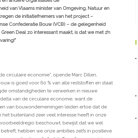
en andere organisaties de
gheid van Vlaams minister van Omgeving, Natuur en
gen de initiatiefnemers van het project –
amse Confederatie Bouw (VCB) – de gelegenheid
Green Deal zo interessant maakt, is dat we met z’n
varing!”
e circulaire economie”, opende Marc Dillen,
ouw is goed voor 60 % van alle reststoffen en staat
de omstandigheden te verwerken in nieuwe
 delta van de circulaire economie, want de
tingen van bouwondernemingen leiden ertoe dat de
n het buitenland zeer veel interesse heeft in onze
 voorbeeldregio beschouwt, bewijst dat we wel
 betreft, hebben we onze ambities zelfs in positieve