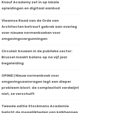
Knauf Academy zet in op lokale
opleidingen en digitaal aanbod
Vlaamse Raad van de Orde van
Architecten betreurt gebrek aan overleg
over nieuwe normenboeken voor
omgevingsvergunningen
Circulair bouwen in de publieke sector:
Brussel maakt balans op na vijf jaar
begeleiding
OPINIE | Nieuw normenboek voor
omgevingsaanvragen legt een dieper
probleem bloot: de complexiteit verdwijnt
niet, ze verschuift
Tweede editie Stockmans Academie
belicht de mogelijkheden van kalkhennep