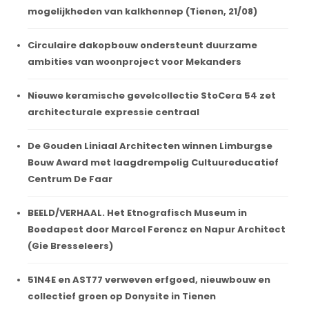
mogelijkheden van kalkhennep (Tienen, 21/08)
Circulaire dakopbouw ondersteunt duurzame
ambities van woonproject voor Mekanders
Nieuwe keramische gevelcollectie StoCera 54 zet
architecturale expressie centraal
De Gouden Liniaal Architecten winnen Limburgse
Bouw Award met laagdrempelig Cultuureducatief
Centrum De Faar
BEELD/VERHAAL. Het Etnografisch Museum in
Boedapest door Marcel Ferencz en Napur Architect
(Gie Bresseleers)
51N4E en AST77 verweven erfgoed, nieuwbouw en
collectief groen op Donysite in Tienen