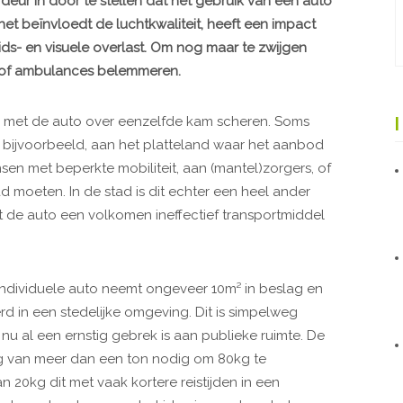
n deur in door te stellen dat het gebruik van een auto
t beïnvloedt de luchtkwaliteit, heeft een impact
s- en visuele overlast. Om nog maar te zwijgen
sen of ambulances belemmeren.
n met de auto over eenzelfde kam scheren. Soms
k, bijvoorbeeld, aan het platteland waar het aanbod
en met beperkte mobiliteit, aan (mantel)zorgers, of
 moeten. In de stad is dit echter een heel ander
at de auto een volkomen ineffectief transportmiddel
ndividuele auto neemt ongeveer 10m² in beslag en
d in een stedelijke omgeving. Dit is simpelweg
nu al een ernstig gebrek is aan publieke ruimte. De
ig van meer dan een ton nodig om 80kg te
an 20kg dit met vaak kortere reistijden in een