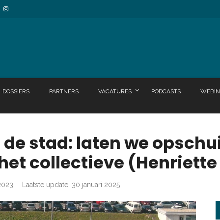
DOSSIERS
PARTNERS
VACATURES
PODCASTS
WEBIN
n de stad: laten we opschu
het collectieve (Henriett
2023
Laatste update: 30 januari 2025