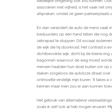
stedelijke omgeving ook zou kunnen. Ook 
associëren met vrijheid, is het vaak net om
afspraken, omdat ze geen parkeerplaats vo
En dan verandert de auto de mens vaak in
bestuurders op één hand tellen die nog
zebrapad te stoppen. Dit sociaal isoleme
de wijk die hij doorkruist. Het contrast is 
dichtbevolkte wijk, dicht bij de kleine ri
begonnen waarvoor de weg moest worden 
mensen haalden hun stoel buiten om op de
staken zorgeloos de autoloze straat over. 
ontmoette eindelijk mijn buren. ‘It takes a v
kennen maar men zou er aan kunnen toevoeg
Het gebruik van alternatieve verplaatsin
zoals ik zelf ook al heb mogen ervaren. Mi