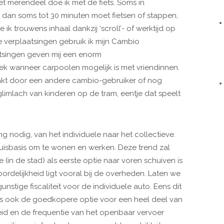
et merendeel doe ik met de fiets. Soms in
ik dan soms tot 30 minuten moet fietsen of stappen,
ie ik trouwens inhaal dankzij ‘scroll’- of werktijd op
e verplaatsingen gebruik ik mijn Cambio
tsingen geven mij een enorm
k wanneer carpoolen mogelijk is met vriendinnen.
kt door een andere cambio-gebruiker of nog
limlach van kinderen op de tram, eentje dat speelt
nodig, van het individuele naar het collectieve.
uisbasis om te wonen en werken. Deze trend zal
 (in de stad) als eerste optie naar voren schuiven is
ordelijkheid ligt vooral bij de overheden. Laten we
nstige fiscaliteit voor de individuele auto. Eens dit
ts ook de goedkopere optie voor een heel deel van
id en de frequentie van het openbaar vervoer