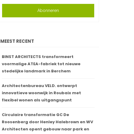
Abonneren
MEEST RECENT
BINST ARCHITECTS transformeert
voormalige ATEA-fabriek tot nieuwe
stedelijke landmark in Berchem
Architectenbureau VELD. ontwerpt
innovatieve woonwijk in Roubaix met
flexibel wonen als uitgangspunt
Circulaire transformatie GC De
Roosenberg door Henley Halebrown en WV
Architecten opent gebouw naar park en