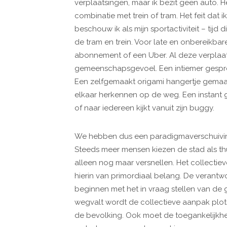
verplaatsingen, maar ik bezit geen auto. H
combinatie met trein of tram. Het feit dat 
beschouw ik als mijn sportactiviteit – tijd d
de tram en trein. Voor late en onbereikbar
abonnement of een Uber. Al deze verplaa
gemeenschapsgevoel. Een intiemer gespre
Een zelfgemaakt origami hangertje gemaa
elkaar herkennen op de weg. Een instant g
of naar iedereen kijkt vanuit zijn buggy.
We hebben dus een paradigmaverschuiving 
Steeds meer mensen kiezen de stad als th
alleen nog maar versnellen. Het collectieve
hierin van primordiaal belang. De verantwo
beginnen met het in vraag stellen van de gu
wegvalt wordt de collectieve aanpak plo
de bevolking. Ook moet de toegankelijkhe