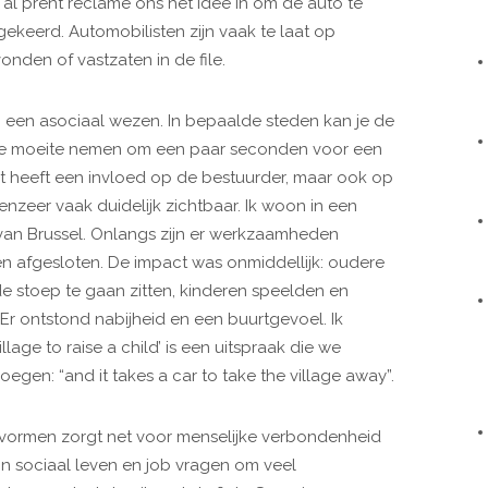
al prent reclame ons het idee in om de auto te
gekeerd. Automobilisten zijn vaak te laat op
nden of vastzaten in de file.
 een asociaal wezen. In bepaalde steden kan je de
 de moeite nemen om een paar seconden voor een
nt heeft een invloed op de bestuurder, maar ook op
evenzeer vaak duidelijk zichtbaar. Ik woon in een
ng van Brussel. Onlangs zijn er werkzaamheden
afgesloten. De impact was onmiddellijk: oudere
 stoep te gaan zitten, kinderen speelden en
Er ontstond nabijheid en een buurtgevoel. Ik
illage to raise a child’ is een uitspraak die we
en: “and it takes a car to take the village away”.
gsvormen zorgt net voor menselijke verbondenheid
jn sociaal leven en job vragen om veel