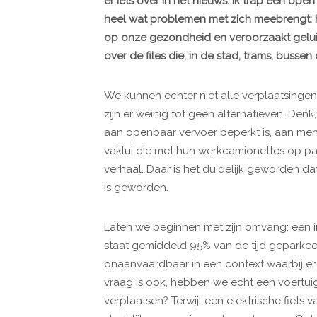
er iets over in het nieuws. Ik trap een ope
heel wat problemen met zich meebrengt: he
op onze gezondheid en veroorzaakt geluid
over de files die, in de stad, trams, bus
We kunnen echter niet alle verplaatsinge
zijn er weinig tot geen alternatieven. Den
aan openbaar vervoer beperkt is, aan mens
vaklui die met hun werkcamionettes op pad
verhaal. Daar is het duidelijk geworden d
is geworden.
Laten we beginnen met zijn omvang: een i
staat gemiddeld 95% van de tijd geparkeer
onaanvaardbaar in een context waarbij er 
vraag is ook, hebben we echt een voertu
verplaatsen? Terwijl een elektrische fiets v