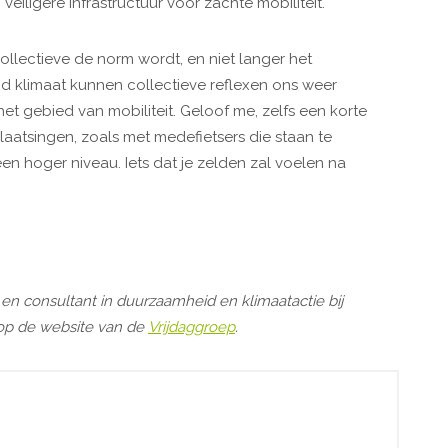
iligere infrastructuur voor zachte mobiliteit.
llectieve de norm wordt, en niet langer het
end klimaat kunnen collectieve reflexen ons weer
het gebied van mobiliteit. Geloof me, zelfs een korte
aatsingen, zoals met medefietsers die staan te
een hoger niveau. Iets dat je zelden zal voelen na
 en consultant in duurzaamheid en klimaatactie bij
 op de website van de
Vrijdaggroep
.