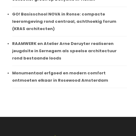
GO! Basisschool NOVA in Ronse: compacte
leeromgeving rond centraal, achthoekig forum
(KRAS architecten)
RAAMWERK en Atelier Arne Deruyter realiseren
jeugdsite in Eernegem als speelse architectuur
rond bestaande loods
Monumentaal erfgoed en modern comfort
ontmoeten elkaar in Rosewood Amsterdam