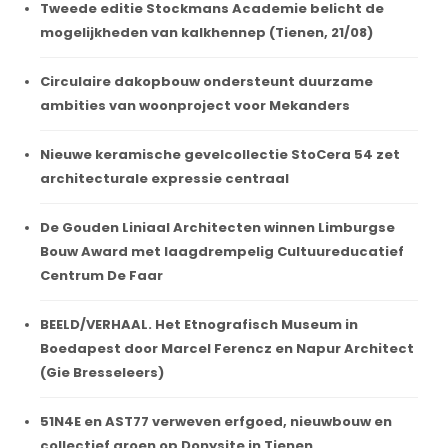
Tweede editie Stockmans Academie belicht de
mogelijkheden van kalkhennep (Tienen, 21/08)
Circulaire dakopbouw ondersteunt duurzame
ambities van woonproject voor Mekanders
Nieuwe keramische gevelcollectie StoCera 54 zet
architecturale expressie centraal
De Gouden Liniaal Architecten winnen Limburgse
Bouw Award met laagdrempelig Cultuureducatief
Centrum De Faar
BEELD/VERHAAL. Het Etnografisch Museum in
Boedapest door Marcel Ferencz en Napur Architect
(Gie Bresseleers)
51N4E en AST77 verweven erfgoed, nieuwbouw en
collectief groen op Donysite in Tienen