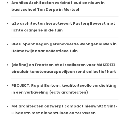
Archiles Architecten verbindt oud en nieuw in
basisschool Ten Dorpe in Mortsel
a2o architecten heractiveert Pastorij Beverst met
lichte oranjerie in de tuin
BEAU opent negen gerenoveerde woongebouwen in
Helmetwijk naar collectieve tuin
{define} en Frantzen et al realiseren voor MASEREEL
circulair kunstenaarspaviljoen rond collectief hart
PROJECT. Rapid Bertem: kwaliteitsvolle verdichting
in een verkaveling (ectv architecten)
M4 architecten ontwerpt compact nieuw WZC Sint-
Elisabeth met binnentuinen en terrassen