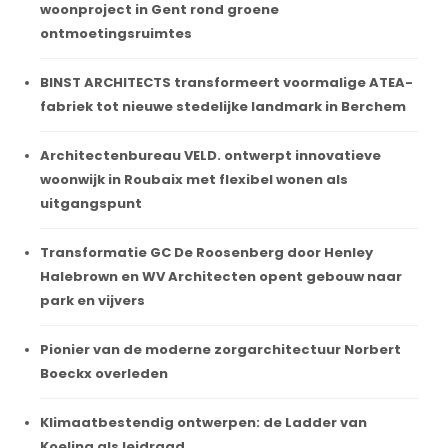
woonproject in Gent rond groene
ontmoetingsruimtes
BINST ARCHITECTS transformeert voormalige ATEA-
fabriek tot nieuwe stedelijke landmark in Berchem
Architectenbureau VELD. ontwerpt innovatieve
woonwijk in Roubaix met flexibel wonen als
uitgangspunt
Transformatie GC De Roosenberg door Henley
Halebrown en WV Architecten opent gebouw naar
park en vijvers
Pionier van de moderne zorgarchitectuur Norbert
Boeckx overleden
Klimaatbestendig ontwerpen: de Ladder van
Koeling als leidraad