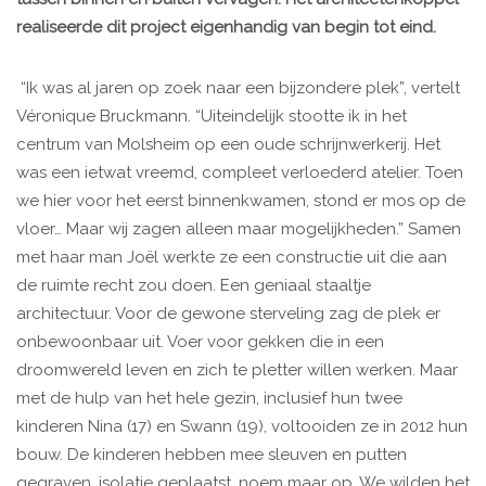
realiseerde dit project eigenhandig van begin tot eind.
“Ik was al jaren op zoek naar een bijzondere plek”, vertelt
Véronique Bruckmann. “Uiteindelijk stootte ik in het
centrum van Molsheim op een oude schrijnwerkerij. Het
was een ietwat vreemd, compleet verloederd atelier. Toen
we hier voor het eerst binnenkwamen, stond er mos op de
vloer… Maar wij zagen alleen maar mogelijkheden.” Samen
met haar man Joël werkte ze een constructie uit die aan
de ruimte recht zou doen. Een geniaal staaltje
architectuur. Voor de gewone sterveling zag de plek er
onbewoonbaar uit. Voer voor gekken die in een
droomwereld leven en zich te pletter willen werken. Maar
met de hulp van het hele gezin, inclusief hun twee
kinderen Nina (17) en Swann (19), voltooiden ze in 2012 hun
bouw. De kinderen hebben mee sleuven en putten
gegraven, isolatie geplaatst, noem maar op. We wilden het